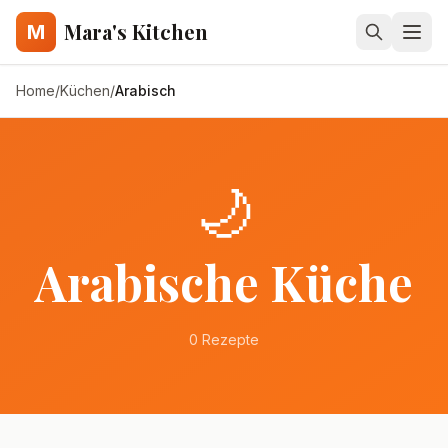
Mara's Kitchen
M
Home
/
Küchen
/
Arabisch
🌙
Arabisch
e Küche
0
Rezepte