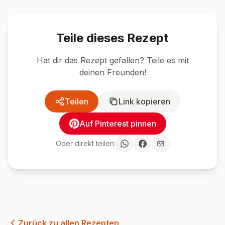
🍴 Ähnliche Rezepte
Salat
Einfach
Salat
Einfach
Frischer Kalifornischer
Fruchtig-wü
Spaghetti-Salat:
Bulgursalat:
Sommerfeeling auf dem
Sommergenu