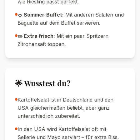
🔥 Ofen-Tipp:
Kartoffeln nicht zu eng aufs
Blech legen, sonst werden sie nicht knusprig.
💧 Dressing-Tipp:
Erst kurz vor dem
Servieren unterheben, damit der Salat
crunchig bleibt.
🌡️ Temperatur-Tipp:
Salat schmeckt
lauwarm und auch kalt sehr gut.
⏰ Meal-Prep-Tipp:
Gemüse und Dressing
vorbereiten, Kartoffeln frisch rösten.
🥒 Gurken-Tipp:
Wer mag, kann zusätzlich
frische Salatgurke verwenden.