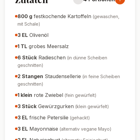
800
g
festkochende Kartoffeln
(
gewaschen,
mit Schale
)
3
EL
Olivenöl
1
TL
grobes Meersalz
6
Stück
Radieschen
(
in dünne Scheiben
geschnitten
)
2
Stangen
Staudensellerie
(
in feine Scheiben
geschnitten
)
1
klein
rote Zwiebel
(
fein gewürfelt
)
3
Stück
Gewürzgurken
(
klein gewürfelt
)
3
EL
frische Petersilie
(
gehackt
)
3
EL
Mayonnaise
(
alternativ vegane Mayo
)