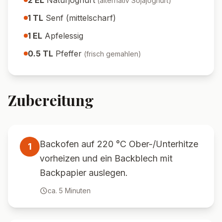
2
EL
Naturjoghurt
(
alternativ Sojajoghurt
)
1
TL
Senf (mittelscharf)
1
EL
Apfelessig
0.5
TL
Pfeffer
(
frisch gemahlen
)
Zubereitung
Backofen auf 220 °C Ober-/Unterhitze
1
vorheizen und ein Backblech mit
Backpapier auslegen.
ca.
5
Minuten