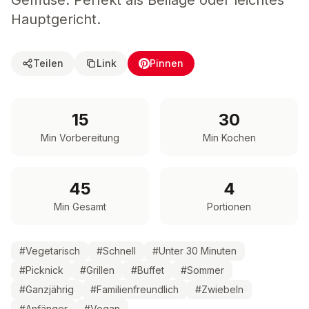
Gemüse. Perfekt als Beilage oder leichtes
Hauptgericht.
Teilen
Link
Pinnen
15
30
Min Vorbereitung
Min Kochen
45
4
Min Gesamt
Portionen
#
Vegetarisch
#
Schnell
#
Unter 30 Minuten
#
Picknick
#
Grillen
#
Buffet
#
Sommer
#
Ganzjährig
#
Familienfreundlich
#
Zwiebeln
#
Anfänger
#
Vegan