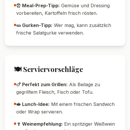
🥓 Mit Speck:
Gebratene Speckwürfel für
extra Crunch unterheben.
🥚 Mit Ei:
Gekochte Eier in Scheiben als
Topping oder untergemischt.
🌶️ Scharfe Version:
Fein gehackte
Jalapeños oder Chiliflocken ins Dressing
geben.
🧄 Knoblauch-Liebhaber:
1 Zehe frischen
Knoblauch ins Dressing pressen.
💡 Tipps & Tricks