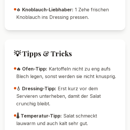
Nährwerte pro Portion
520
14
g
Kalorien
Protein
75
g
18
g
Kohlenhydrate
Fett
🔄 Variationen
🌱 Vegane Variante:
Verwende vegane
Mayonnaise und Sojajoghurt statt
Milchprodukten.