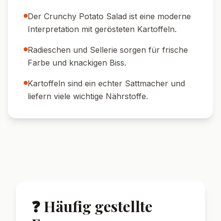
🍽️ Serviervorschläge
🍗 Perfekt zum Grillen:
Als Beilage zu
gegrilltem Fleisch, Fisch oder Tofu.
🥪 Lunch-Idee:
Mit einem frischen Sandwich
oder Wrap servieren.
🍷 Weinempfehlung:
Ein spritziger Weißwein
wie Riesling passt perfekt.
🥗 Sommer-Buffet:
Mit anderen Salaten und
Baguette auf dem Buffet servieren.
🥒 Extra frisch:
Mit ein paar Spritzern
Zitronensaft toppen.