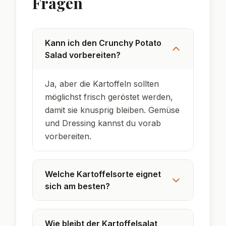
🌟 Wusstest du?
Kartoffelsalat ist in Deutschland und den
USA gleichermaßen beliebt, aber ganz
unterschiedlich zubereitet.
In den USA wird Kartoffelsalat oft mit
Sellerie und Mayo serviert – für extra Biss.
Der Crunchy Potato Salad ist eine moderne
Interpretation mit gerösteten Kartoffeln.
Radieschen und Sellerie sorgen für frische
Farbe und knackigen Biss.
Kartoffeln sind ein echter Sattmacher und
liefern viele wichtige Nährstoffe.