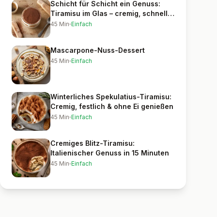
Schicht für Schicht ein Genuss:
Tiramisu im Glas – cremig, schnell &
elegant
45
Min
Einfach
Mascarpone-Nuss-Dessert
45
Min
Einfach
Winterliches Spekulatius-Tiramisu:
Cremig, festlich & ohne Ei genießen
45
Min
Einfach
Cremiges Blitz-Tiramisu:
Italienischer Genuss in 15 Minuten
45
Min
Einfach