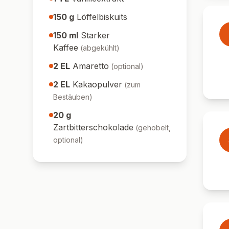
150
g
Löffelbiskuits
150
ml
Starker
Kaffee
(
abgekühlt
)
2
EL
Amaretto
(
optional
)
2
EL
Kakaopulver
(
zum
Bestäuben
)
20
g
Zartbitterschokolade
(
gehobelt,
optional
)