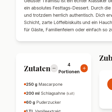
Gelüste! Tiramisu ist ein echter Klassiker 
ein absolutes Festtags-Dessert. Durch die 
und trotzdem herrlich authentisch. Dich 
Schicht, zarte Löffelbiskuits und ein Hau
für Gäste, Familienfeiern oder einfach so
Zub
4
Zutaten
Portionen
250
g
Mascarpone
200
ml
Schlagsahne
(
kalt
)
60
g
Puderzucker
1
TL
Vanilleextrakt