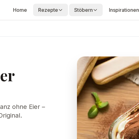
Home
Rezepte
Stöbern
Inspirationen
er
anz ohne Eier –
riginal.