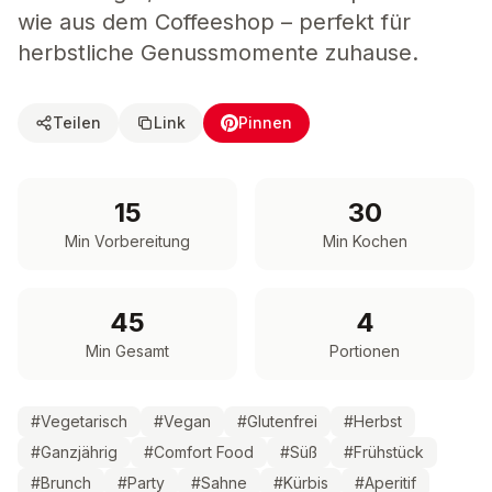
wie aus dem Coffeeshop – perfekt für
herbstliche Genussmomente zuhause.
Teilen
Link
Pinnen
15
30
Min Vorbereitung
Min Kochen
45
4
Min Gesamt
Portionen
#
Vegetarisch
#
Vegan
#
Glutenfrei
#
Herbst
#
Ganzjährig
#
Comfort Food
#
Süß
#
Frühstück
#
Brunch
#
Party
#
Sahne
#
Kürbis
#
Aperitif