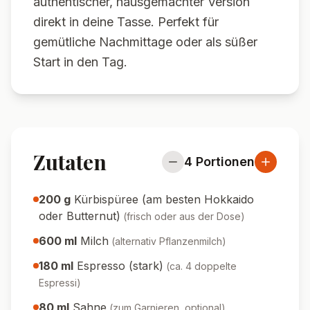
authentischer, hausgemachter Version
direkt in deine Tasse. Perfekt für
gemütliche Nachmittage oder als süßer
Start in den Tag.
Zutaten
4
Portionen
200
g
Kürbispüree (am besten Hokkaido
oder Butternut)
(
frisch oder aus der Dose
)
600
ml
Milch
(
alternativ Pflanzenmilch
)
180
ml
Espresso (stark)
(
ca. 4 doppelte
Espressi
)
80
ml
Sahne
(
zum Garnieren, optional
)