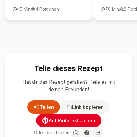
cremig und kommt ganz ohne
würzig-cremiger K
45
Min
4
Portionen
70
Min
8
Port
Backofen aus – ein echter Dessert-
perfekt für Herbst
Hit.
Teile dieses Rezept
Hat dir das Rezept gefallen? Teile es mit
deinen Freunden!
Teilen
Link kopieren
Auf Pinterest pinnen
Oder direkt teilen: