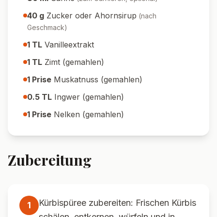
40
g
Zucker oder Ahornsirup
(
nach
Geschmack
)
1
TL
Vanilleextrakt
1
TL
Zimt (gemahlen)
1
Prise
Muskatnuss (gemahlen)
0.5
TL
Ingwer (gemahlen)
1
Prise
Nelken (gemahlen)
Zubereitung
Kürbispüree zubereiten: Frischen Kürbis
1
schälen, entkernen, würfeln und in