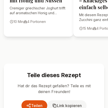
mit Honig und Nüssen
– Knackige
einfach sel
Cremiger griechischer Joghurt trifft
auf aromatischen Honig und
Mit diesem Rezept
knackige Nüsse. Ein klassisches,
Zucchini ganz einf
10
Min
4
Portionen
schnelles Frühstück oder Dessert
würzige, knackige
aus Griechenland.
15
Min
4
Porti
gesund, probiotis
zu vielen Gerichte
Teile dieses Rezept
Hat dir das Rezept gefallen? Teile es mit
deinen Freunden!
Teilen
Link kopieren