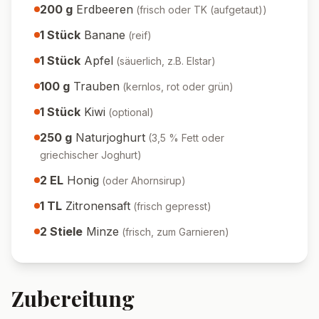
200
g
Erdbeeren
(
frisch oder TK (aufgetaut)
)
1
Stück
Banane
(
reif
)
1
Stück
Apfel
(
säuerlich, z.B. Elstar
)
100
g
Trauben
(
kernlos, rot oder grün
)
1
Stück
Kiwi
(
optional
)
250
g
Naturjoghurt
(
3,5 % Fett oder
griechischer Joghurt
)
2
EL
Honig
(
oder Ahornsirup
)
1
TL
Zitronensaft
(
frisch gepresst
)
2
Stiele
Minze
(
frisch, zum Garnieren
)
Zubereitung