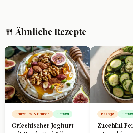
🍴 Ähnliche Rezepte
Frühstück & Brunch
Einfach
Beilage
Einfac
Griechischer Joghurt
Zucchini Fe