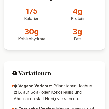
175
4
g
Kalorien
Protein
30
g
3
g
Kohlenhydrate
Fett
🔄 Variationen
🥥 Vegane Variante:
Pflanzlichen Joghurt
(z.B. auf Soja- oder Kokosbasis) und
Ahornsirup statt Honig verwenden.
🍏 Exotische Version:
Mango, Ananas und