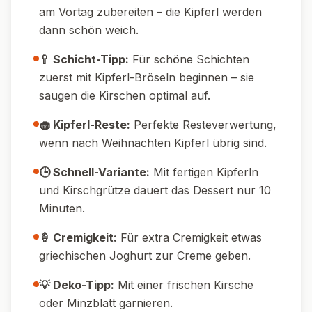
🌱 Vegane Variante:
Mascarpone und
Sahne durch pflanzliche Alternativen
ersetzen, vegane Kipferl verwenden.
🍫 Mit Schokolade:
Ein paar Schokoraspel
auf jede Schicht geben für extra Genuss.
🍒 Mit Beerenmix:
Statt Kirschen gemischte
Beeren verwenden.
🍯 Weniger süß:
Puderzucker nach
Geschmack reduzieren oder alternativ
Erythrit verwenden.
🥜 Mit Nüssen:
Geröstete gehackte Mandeln
oder Haselnüsse unter die Kipferl-Brösel
mischen.