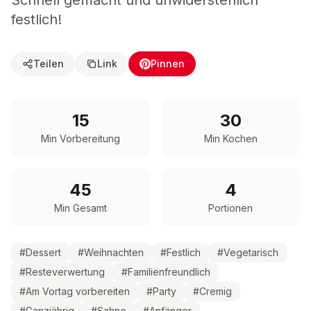
Schnell gemacht und unwiderstehlich
festlich!
Teilen
Link
Pinnen
15
30
Min Vorbereitung
Min Kochen
45
4
Min Gesamt
Portionen
#
Dessert
#
Weihnachten
#
Festlich
#
Vegetarisch
#
Resteverwertung
#
Familienfreundlich
#
Am Vortag vorbereiten
#
Party
#
Cremig
#
Ganzjährig
#
Sahne
#
Anfänger