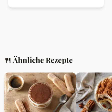
❓ Häufig gestellte
Fragen
Kann ich das Vanillekipferl-
Kirsch-Dessert am Vortag
vorbereiten?
Ja, das Dessert schmeckt sogar
besser, wenn es einige Stunden
durchziehen kann.