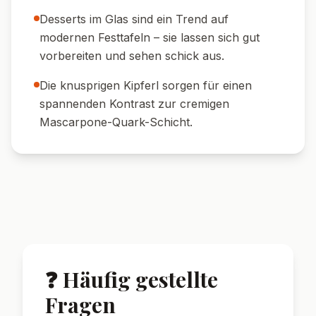
🍨 Als Eisbecher:
Mit einer Kugel Vanilleeis
servieren für ein festliches Extra.
🎄 Festliche Deko:
Mit etwas Puderzucker
und Zimt bestäuben.
🥄 Im Glas:
In kleinen Dessertgläsern
serviert, sieht es besonders edel aus.
🌟 Wusstest du?
Vanillekipferl stammen ursprünglich aus
Österreich und sind ein beliebtes
Weihnachtsgebäck im gesamten
deutschsprachigen Raum.