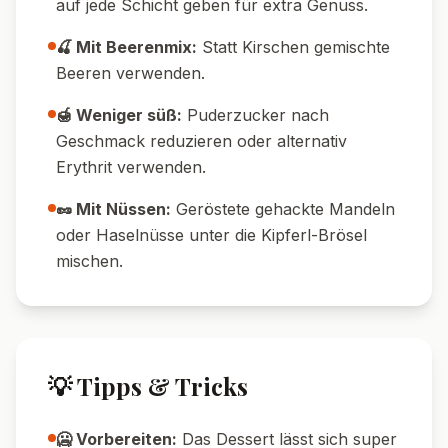
Nährwerte pro Portion
520
14
g
Kalorien
Protein
75
g
18
g
Kohlenhydrate
Fett
🔄 Variationen