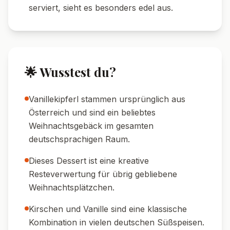
Minuten.
🍦 Cremigkeit:
Für extra Cremigkeit etwas
griechischen Joghurt zur Creme geben.
💡 Deko-Tipp:
Mit einer frischen Kirsche
oder Minzblatt garnieren.
🍽️ Serviervorschläge
🍷 Weinempfehlung:
Ein süßer Dessertwein
wie Beerenauslese passt hervorragend dazu.
☕ Kaffee-Tipp:
Auch zu einer Tasse
Espresso oder Cappuccino ein Genuss.