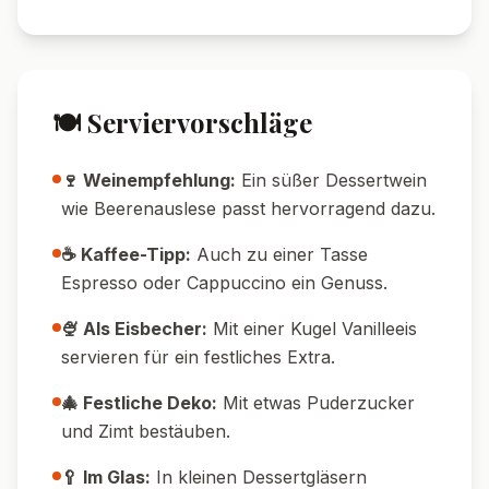
💡 Tipps & Tricks
🥶 Vorbereiten:
Das Dessert lässt sich super
am Vortag zubereiten – die Kipferl werden
dann schön weich.
🥄 Schicht-Tipp:
Für schöne Schichten
zuerst mit Kipferl-Bröseln beginnen – sie
saugen die Kirschen optimal auf.
🧁 Kipferl-Reste:
Perfekte Resteverwertung,
wenn nach Weihnachten Kipferl übrig sind.
🕒 Schnell-Variante:
Mit fertigen Kipferln
und Kirschgrütze dauert das Dessert nur 10