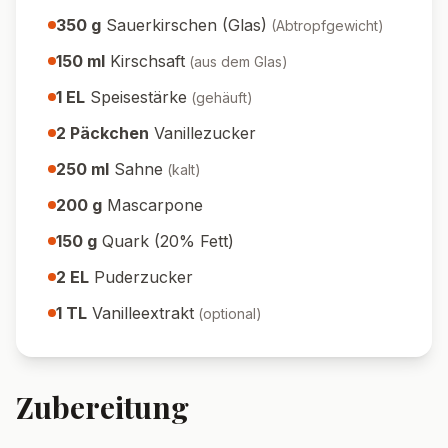
350
g
Sauerkirschen (Glas)
(
Abtropfgewicht
)
150
ml
Kirschsaft
(
aus dem Glas
)
1
EL
Speisestärke
(
gehäuft
)
2
Päckchen
Vanillezucker
250
ml
Sahne
(
kalt
)
200
g
Mascarpone
150
g
Quark (20% Fett)
2
EL
Puderzucker
1
TL
Vanilleextrakt
(
optional
)
Zubereitung