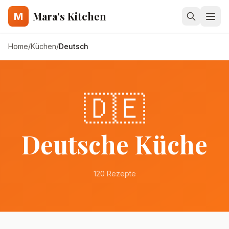
Mara's Kitchen
M
Home
/
Küchen
/
Deutsch
🇩🇪
Deutsch
e Küche
120
Rezepte