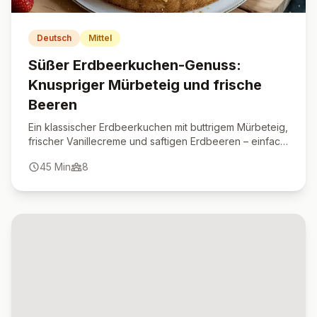
Deutsch
Mittel
Süßer Erdbeerkuchen-Genuss:
Knuspriger Mürbeteig und frische
Beeren
Ein klassischer Erdbeerkuchen mit buttrigem Mürbeteig,
frischer Vanillecreme und saftigen Erdbeeren – einfach,
gelingsicher und unwiderstehlich lecker.
45
Min
8