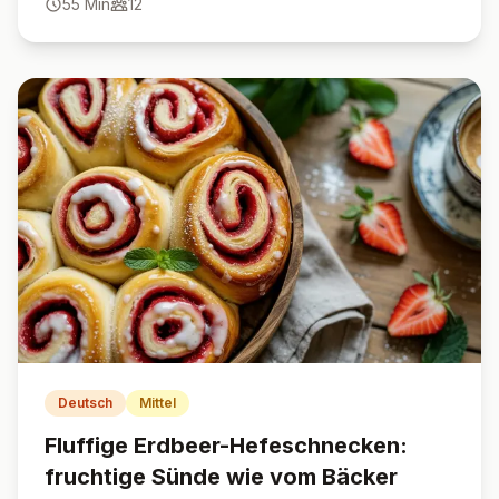
55
Min
12
Sahne-Schicht machen diesen Kuchen unwiderstehlich.
Perfekt für alle, die den Geschmack des beliebten
Hanuta-Riegels lieben!
Deutsch
Mittel
Fluffige Erdbeer-Hefeschnecken:
fruchtige Sünde wie vom Bäcker