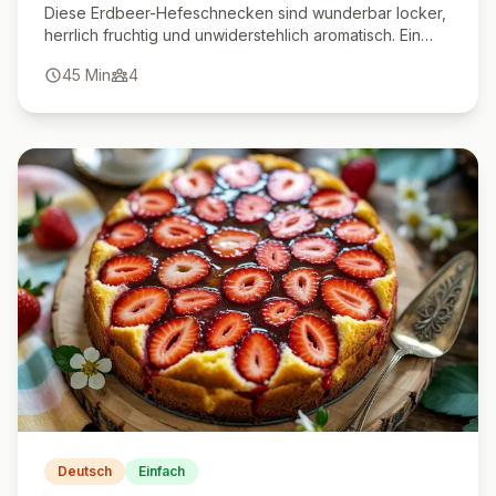
Diese Erdbeer-Hefeschnecken sind wunderbar locker,
herrlich fruchtig und unwiderstehlich aromatisch. Ein
Highlight für jede Kaffeetafel und das perfekte
45
Min
4
Frühlingsgebäck.
Deutsch
Einfach