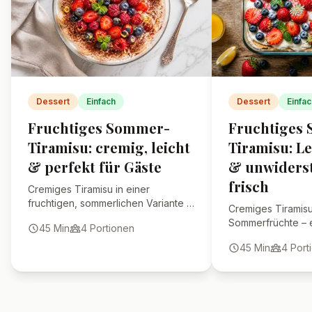
Dessert
Einfach
Dessert
Einfac
Fruchtiges Sommer-
Fruchtiges
Tiramisu: cremig, leicht
Tiramisu: Le
& perfekt für Gäste
& unwiderst
frisch
Cremiges Tiramisu in einer
fruchtigen, sommerlichen Variante –
Cremiges Tiramisu t
einfach zubereitet und ein echtes
Sommerfrüchte – e
45
Min
4
Portionen
Highlight auf jeder Tafel.
der in wenigen Sch
45
Min
4
Port