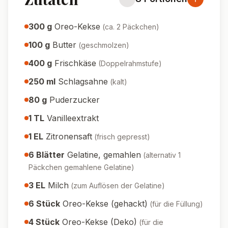
300
g
Oreo-Kekse
(
ca. 2 Päckchen
)
100
g
Butter
(
geschmolzen
)
400
g
Frischkäse
(
Doppelrahmstufe
)
250
ml
Schlagsahne
(
kalt
)
80
g
Puderzucker
1
TL
Vanilleextrakt
1
EL
Zitronensaft
(
frisch gepresst
)
6
Blätter
Gelatine, gemahlen
(
alternativ 1
Päckchen gemahlene Gelatine
)
3
EL
Milch
(
zum Auflösen der Gelatine
)
6
Stück
Oreo-Kekse (gehackt)
(
für die Füllung
)
4
Stück
Oreo-Kekse (Deko)
(
für die