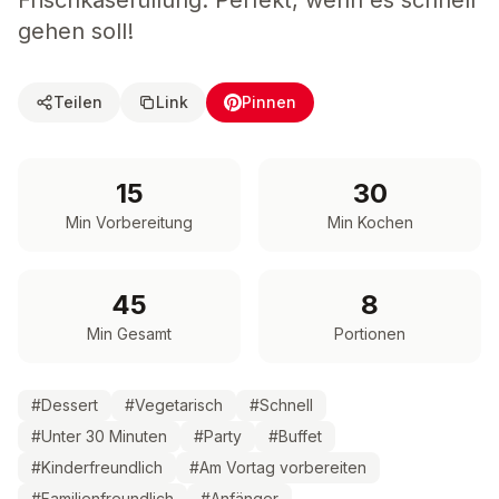
Frischkäsefüllung. Perfekt, wenn es schnell
gehen soll!
Teilen
Link
Pinnen
15
30
Min Vorbereitung
Min Kochen
45
8
Min Gesamt
Portionen
#
Dessert
#
Vegetarisch
#
Schnell
#
Unter 30 Minuten
#
Party
#
Buffet
#
Kinderfreundlich
#
Am Vortag vorbereiten
#
Familienfreundlich
#
Anfänger