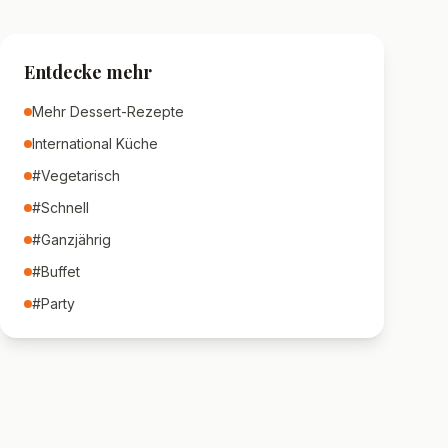
Entdecke mehr
Mehr
Dessert
-Rezepte
International
Küche
#
Vegetarisch
#
Schnell
#
Ganzjährig
#
Buffet
#
Party