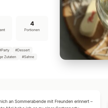
4
amt
Portionen
#
Party
#
Dessert
e Zutaten
#
Sahne
s mich an Sommerabende mit Freunden erinnert –