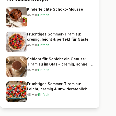
Kinderleichte Schoko-Mousse
45
Min
Einfach
Fruchtiges Sommer-Tiramisu:
cremig, leicht & perfekt für Gäste
45
Min
Einfach
Schicht für Schicht ein Genuss:
Tiramisu im Glas – cremig, schnell &
elegant
45
Min
Einfach
Fruchtiges Sommer-Tiramisu:
Leicht, cremig & unwiderstehlich
frisch
45
Min
Einfach