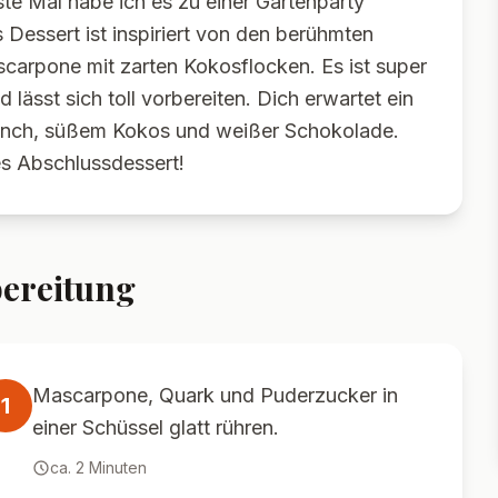
ste Mal habe ich es zu einer Gartenparty
 Dessert ist inspiriert von den berühmten
carpone mit zarten Kokosflocken. Es ist super
lässt sich toll vorbereiten. Dich erwartet ein
runch, süßem Kokos und weißer Schokolade.
es Abschlussdessert!
ereitung
Mascarpone, Quark und Puderzucker in
1
einer Schüssel glatt rühren.
ca.
2
Minuten