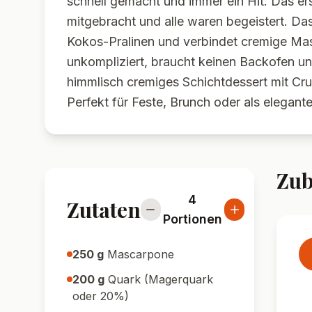
schnell gemacht und immer ein Hit. Das er
mitgebracht und alle waren begeistert. Das
Kokos-Pralinen und verbindet cremige Mas
unkompliziert, braucht keinen Backofen und 
himmlisch cremiges Schichtdessert mit C
Perfekt für Feste, Brunch oder als elegant
Zub
4
Zutaten
Portionen
250
g
Mascarpone
200
g
Quark (Magerquark
oder 20%)