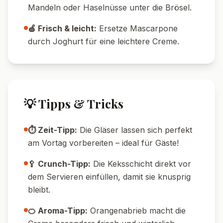
Kalorien
Protein
75
g
18
g
Kohlenhydrate
Fett
🔄 Variationen
🌱 Vegane Variante:
Nutze pflanzlichen
Frischkäse, vegane Sahne und Margarine
statt Butter.
🍫 Schokoladige Version:
Gib etwas
Kakaopulver zur Creme oder streue
gehackte Schokolade über den Boden.