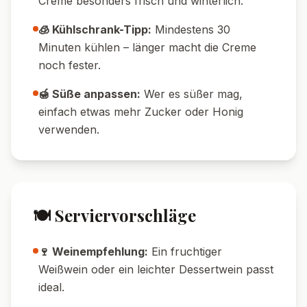
🍒 Fruchtige Variante:
Schichte zusätzlich
ein Kirschkompott oder Beerenpüree
zwischen Boden und Creme.
🥜 Nuss-Liebhaber:
Mische gehackte
Mandeln oder Haselnüsse unter die Brösel.
🍏 Frisch & leicht:
Ersetze Mascarpone
durch Joghurt für eine leichtere Creme.
💡 Tipps & Tricks
⏱️ Zeit-Tipp:
Die Gläser lassen sich perfekt
am Vortag vorbereiten – ideal für Gäste!