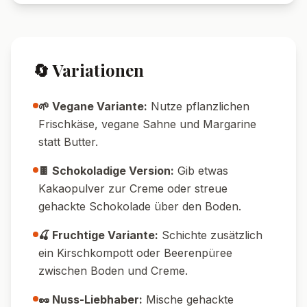
Pin it!
Nährwerte pro Portion
520
14
g