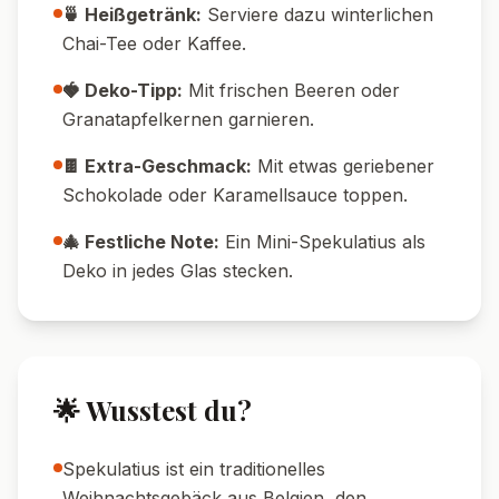
🥄 Crunch-Tipp:
Die Keksschicht direkt vor
dem Servieren einfüllen, damit sie knusprig
bleibt.
🍊 Aroma-Tipp:
Orangenabrieb macht die
Creme besonders frisch und winterlich.
🧊 Kühlschrank-Tipp:
Mindestens 30
Minuten kühlen – länger macht die Creme
noch fester.
🍯 Süße anpassen:
Wer es süßer mag,
einfach etwas mehr Zucker oder Honig
verwenden.
🍽️ Serviervorschläge