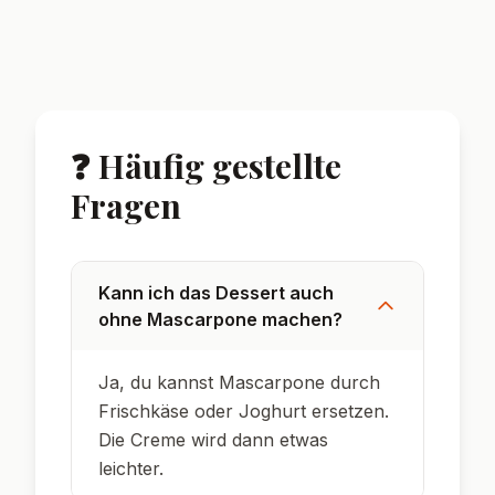
🌟 Wusstest du?
Spekulatius ist ein traditionelles
Weihnachtsgebäck aus Belgien, den
Niederlanden und Deutschland.
Cheesecake im Glas ist ein amerikanischer
Trend, der sich in Europa immer größerer
Beliebtheit erfreut.
Durch das Schichten im Glas bleibt der
Keksboden besonders knusprig.
Die Kombination aus Spekulatius und
Frischkäse ist in Deutschland vor allem in
der Adventszeit beliebt.