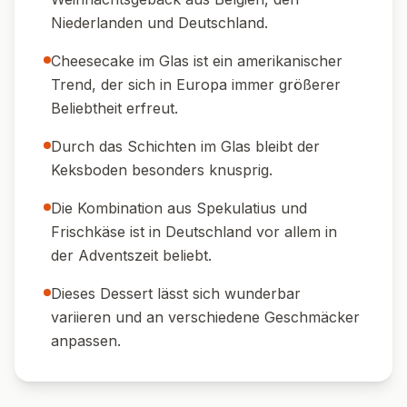
🍷 Weinempfehlung:
Ein fruchtiger
Weißwein oder ein leichter Dessertwein passt
ideal.
🍵 Heißgetränk:
Serviere dazu winterlichen
Chai-Tee oder Kaffee.
🍓 Deko-Tipp:
Mit frischen Beeren oder
Granatapfelkernen garnieren.
🍫 Extra-Geschmack:
Mit etwas geriebener
Schokolade oder Karamellsauce toppen.
🎄 Festliche Note:
Ein Mini-Spekulatius als
Deko in jedes Glas stecken.