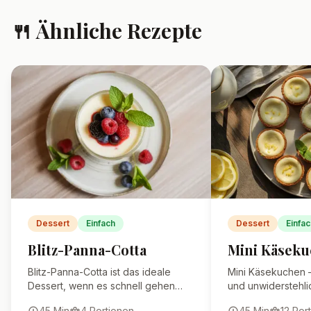
Ja, du kannst Mascarpone durch
Frischkäse oder Joghurt ersetzen.
Die Creme wird dann etwas
leichter.
Wie lange hält sich
Spekulatius-Cheesecake im
Glas im Kühlschrank?
Kann ich auch andere Kekse
statt Spekulatius
verwenden?