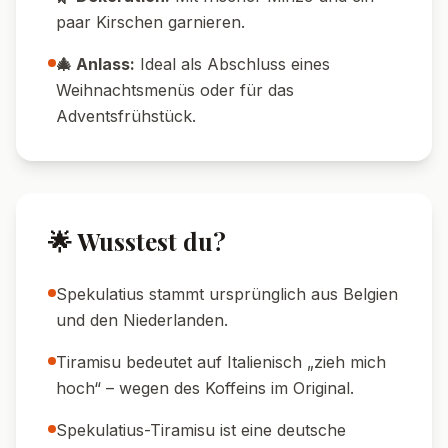
🧊 Kühl-Tipp:
Immer gut gekühlt servieren –
dann bleibt die Creme stabil.
🛍️ Einkaufs-Tipp:
Spekulatius gibt’s oft nur
zur Weihnachtszeit – Vorrat anlegen!
👶 Kinder-Tipp:
Für Kinder den Amaretto
einfach weglassen.
🍽️ Serviervorschläge
🍷 Weinempfehlung:
Ein lieblicher
Dessertwein wie Moscato oder ein
Kirschlikör passt perfekt.