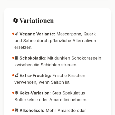
Pin it!
Nährwerte pro Portion
520
14
g