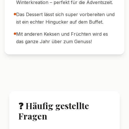
☕ Kaffee-Tipp:
Mit einem frischen Espresso
oder Milchkaffee servieren.
🍨 Eiskugel:
Mit einer Kugel Vanilleeis für ein
extra festliches Dessert.
🌿 Dekoration:
Mit frischer Minze und ein
paar Kirschen garnieren.
🎄 Anlass:
Ideal als Abschluss eines
Weihnachtsmenüs oder für das
Adventsfrühstück.
🌟 Wusstest du?