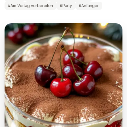
#
Am Vortag vorbereiten
#
Party
#
Anfänger