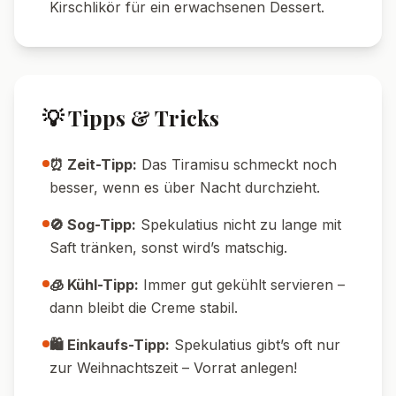
Kalorien
Protein
75
g
18
g
Kohlenhydrate
Fett
🔄 Variationen
🌱 Vegane Variante:
Mascarpone, Quark
und Sahne durch pflanzliche Alternativen
ersetzen.
🍫 Schokoladig:
Mit dunklen Schokoraspeln
zwischen die Schichten streuen.