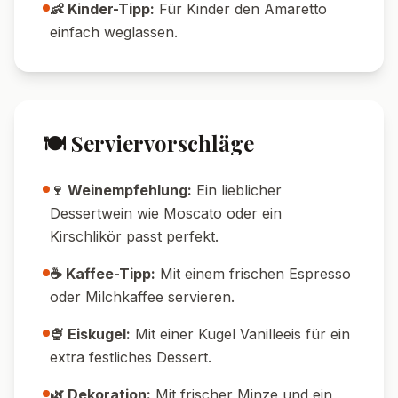
🍒 Extra-Fruchtig:
Frische Kirschen
verwenden, wenn Saison ist.
🍪 Keks-Variation:
Statt Spekulatius
Butterkekse oder Amarettini nehmen.
🥂 Alkoholisch:
Mehr Amaretto oder
Kirschlikör für ein erwachsenen Dessert.
💡 Tipps & Tricks
⏰ Zeit-Tipp:
Das Tiramisu schmeckt noch
besser, wenn es über Nacht durchzieht.
🚫 Sog-Tipp:
Spekulatius nicht zu lange mit
Saft tränken, sonst wird’s matschig.