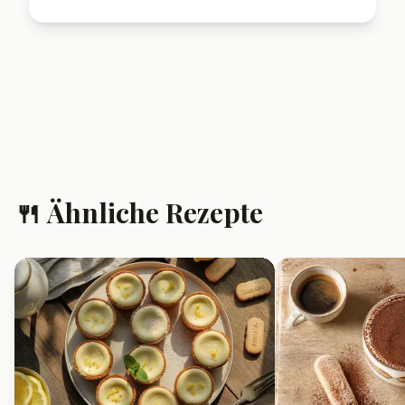
❓ Häufig gestellte
Fragen
Kann ich das Spekulatius-
Tiramisu am Vortag
zubereiten?
Ja, das Tiramisu schmeckt am
nächsten Tag sogar noch besser,
da es gut durchziehen kann.
Kann ich frische Kirschen