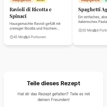
Hauptgericht
Mittel
Hauptgericht
E
Ravioli di Ricotta e
Spaghetti Ag
Spinaci
Ein einfaches, abe
italienisches Pasta
Hausgemachte Ravioli gefüllt mit
Knoblauch und Oli
cremiger Ricotta und frischem
30
Min
4
Port
wird.
Spinat, serviert in einer
45
Min
4
Portionen
aromatischen Sauce.
Teile dieses Rezept
Hat dir das Rezept gefallen? Teile es mit
deinen Freunden!