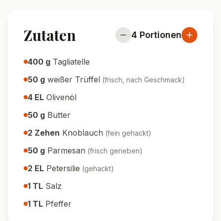
Zutaten
4
Portionen
400
g
Tagliatelle
50
g
weißer Trüffel
(
frisch, nach Geschmack
)
4
EL
Olivenöl
50
g
Butter
2
Zehen
Knoblauch
(
fein gehackt
)
50
g
Parmesan
(
frisch gerieben
)
2
EL
Petersilie
(
gehackt
)
1
TL
Salz
1
TL
Pfeffer