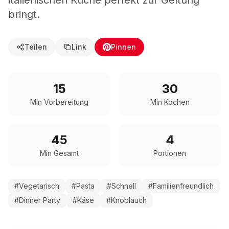
italienischen Küche perfekt zur Geltung
bringt.
Teilen
Link
Pinnen
15
30
Min Vorbereitung
Min Kochen
45
4
Min Gesamt
Portionen
#
Vegetarisch
#
Pasta
#
Schnell
#
Familienfreundlich
#
Dinner Party
#
Käse
#
Knoblauch