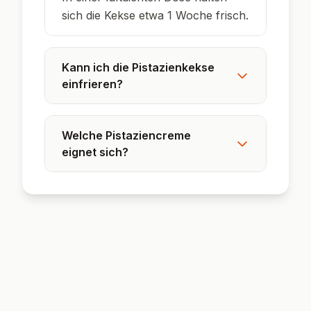
🍽️ Serviervorschläge
🍷 Vorschlag:
Perfekt zu einer Tasse
Espresso oder als Highlight auf dem
Plätzchenteller bei Feiern und Festen.
🌟 Wusstest du?
Pistazien sind reich an Vitamin B6 und gelten
als echtes Superfood für Herz und Nerven.