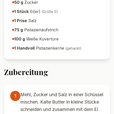
50
g
Zucker
1
Stück
Ei(er)
(
Größe S
)
1
Prise
Salz
75
g
Pistazienaufstrich
100
g
Weiße Kuvertüre
1
Handvoll
Pistazienkerne
(
gehackt
)
Zubereitung
Mehl, Zucker und Salz in einer Schüssel
1
mischen. Kalte Butter in kleine Stücke
schneiden und zusammen mit dem Ei