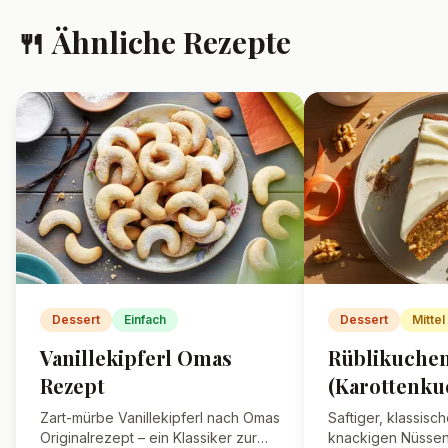
❓ Häufig gestellte
Fragen
Wie bewahrt man
Pistazienkekse am besten
auf?
In einer luftdichten Dose halten
sich die Kekse etwa 1 Woche frisch.
Kann ich die Pistazienkekse
einfrieren?