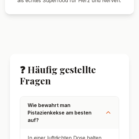
🥗 Variante:
Für eine vegane Version Butter
und Ei durch pflanzliche Alternativen
ersetzen und vegane weiße Schokolade
verwenden.
💡 Tipps & Tricks
🔥 Tipp:
Die Kekse schmecken auch am
nächsten Tag besonders aromatisch, wenn
sie gut durchgezogen sind.