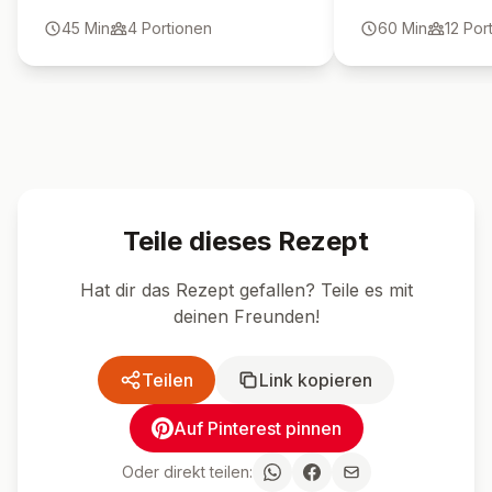
Welche Pistaziencreme
eignet sich?
🍴 Ähnliche Rezepte