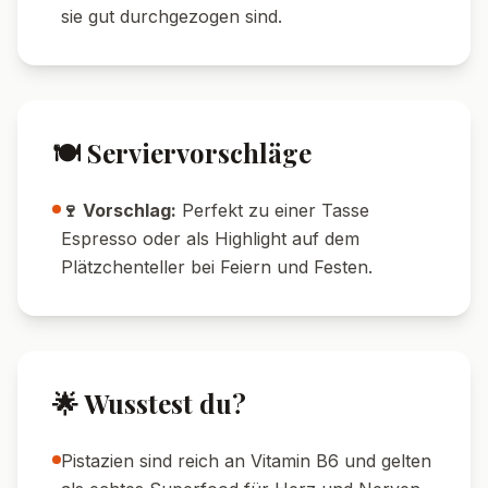
Nährwerte pro Portion
520
7
g
Kalorien
Protein
52
g
31
g
Kohlenhydrate
Fett
🔄 Variationen