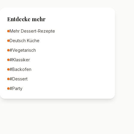
Entdecke mehr
Mehr
Dessert
-Rezepte
Deutsch
Küche
#
Vegetarisch
#
Klassiker
#
Backofen
#
Dessert
#
Party