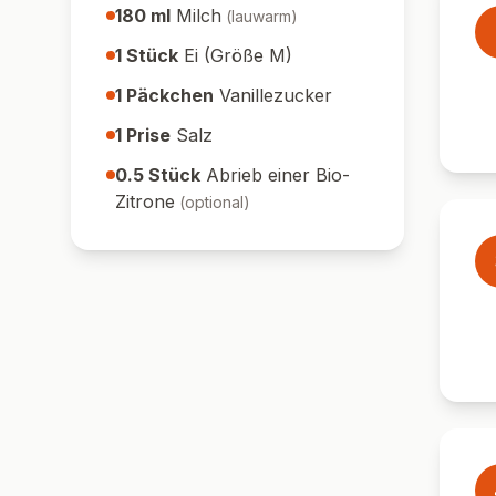
180
ml
Milch
(
lauwarm
)
1
Stück
Ei (Größe M)
1
Päckchen
Vanillezucker
1
Prise
Salz
0.5
Stück
Abrieb einer Bio-
Zitrone
(
optional
)