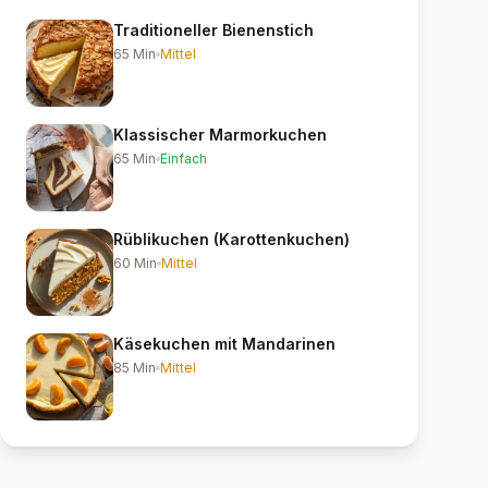
Traditioneller Bienenstich
65
Min
Mittel
Klassischer Marmorkuchen
65
Min
Einfach
Rüblikuchen (Karottenkuchen)
60
Min
Mittel
Käsekuchen mit Mandarinen
85
Min
Mittel