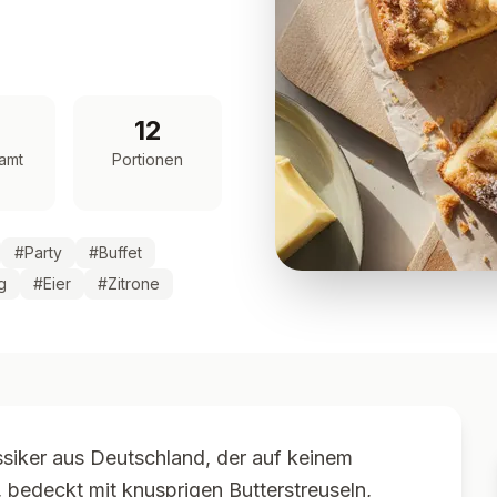
12
amt
Portionen
#
Party
#
Buffet
g
#
Eier
#
Zitrone
ssiker aus Deutschland, der auf keinem
, bedeckt mit knusprigen Butterstreuseln,