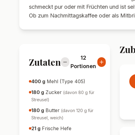
schmeckt pur oder mit Früchten und ist seit
Ob zum Nachmittagskaffee oder als Mitbrin
Zub
12
Zutaten
Portionen
400
g
Mehl (Type 405)
180
g
Zucker
(
davon 80 g für
Streusel
)
180
g
Butter
(
davon 120 g für
Streusel, weich
)
21
g
Frische Hefe