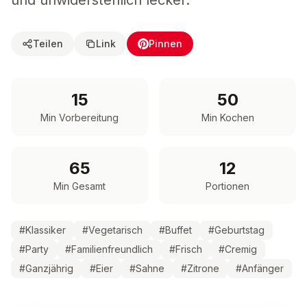
und unwiderstehlich lecker.
Teilen
Link
Pinnen
15
50
Min Vorbereitung
Min Kochen
65
12
Min Gesamt
Portionen
#
Klassiker
#
Vegetarisch
#
Buffet
#
Geburtstag
#
Party
#
Familienfreundlich
#
Frisch
#
Cremig
#
Ganzjährig
#
Eier
#
Sahne
#
Zitrone
#
Anfänger