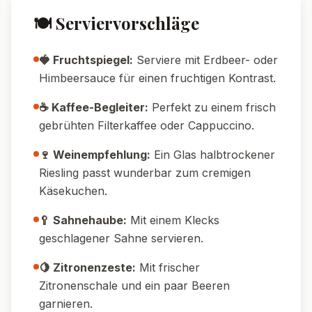
durch Low-Carb-Alternativen (z.B.
Mandelmehl, Erythrit).
💡 Tipps & Tricks
🔥 Back-Tipp:
Nicht zu heiß backen, damit
der Käsekuchen nicht reißt.
🕒 Geduld-Tipp:
Gut durchkühlen lassen –
das sorgt für perfekte Konsistenz.
🥄 Reste-Tipp:
Käsekuchen hält sich
abgedeckt im Kühlschrank 3–4 Tage und
schmeckt oft am zweiten Tag noch besser.
🧊 Freezer-Tipp:
Der Kuchen lässt sich gut