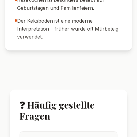
🍷 Weinempfehlung:
Ein Glas halbtrockener
Riesling passt wunderbar zum cremigen
Käsekuchen.
🥄 Sahnehaube:
Mit einem Klecks
geschlagener Sahne servieren.
🍋 Zitronenzeste:
Mit frischer
Zitronenschale und ein paar Beeren
garnieren.
🌟 Wusstest du?
Käsekuchen ist eines der ältesten
Backrezepte der Welt – schon die alten