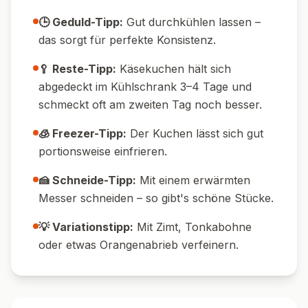
🔄 Variationen
🍫 Schokoladenboden:
Ersetze Butterkekse
durch Schokokekse und gib 1 EL
Kakaopulver in die Brösel.
🍋 Extra-zitronig:
Gib zusätzlich 2 EL
Zitronensaft und mehr Abrieb in die Füllung
für eine frische Note.
🍒 Fruchtig:
Verteile vor dem Backen 150 g
frische oder TK-Beeren auf dem Boden oder
marmoriert in die Füllung.
🌱 Glutenfrei:
Verwende glutenfreie Kekse
für den Boden, alle anderen Zutaten sind
meist glutenfrei.
🧑‍🍳 Low-Carb:
Ersetze Kekse und Zucker