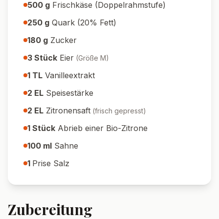
500
g
Frischkäse (Doppelrahmstufe)
250
g
Quark (20% Fett)
180
g
Zucker
3
Stück
Eier
(
Größe M
)
1
TL
Vanilleextrakt
2
EL
Speisestärke
2
EL
Zitronensaft
(
frisch gepresst
)
1
Stück
Abrieb einer Bio-Zitrone
100
ml
Sahne
1
Prise Salz
Zubereitung