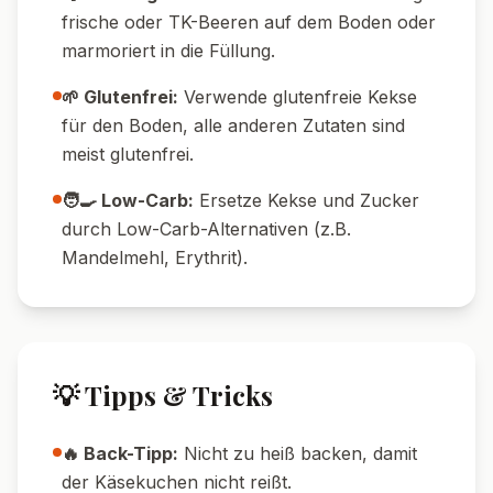
Nährwerte pro Portion
320
8
g
Kalorien
Protein
31
g
18
g
Kohlenhydrate
Fett