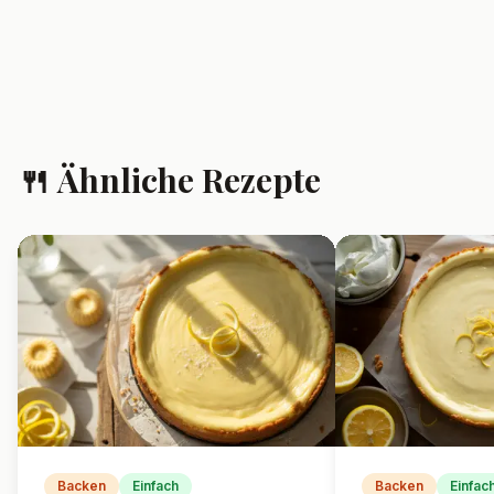
❓ Häufig gestellte
Fragen
Kann ich den Käsekuchen
auch glutenfrei machen?
Ja, indem du glutenfreie Kekse für
den Boden verwendest. Die Füllung
ist in der Regel glutenfrei.