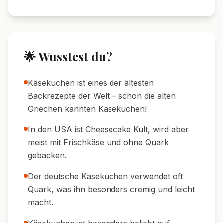
portionsweise einfrieren.
🍰 Schneide-Tipp:
Mit einem erwärmten
Messer schneiden – so gibt's schöne Stücke.
💡 Variationstipp:
Mit Zimt, Tonkabohne
oder etwas Orangenabrieb verfeinern.
🍽️ Serviervorschläge
🍓 Fruchtspiegel:
Serviere mit Erdbeer- oder
Himbeersauce für einen fruchtigen Kontrast.
☕ Kaffee-Begleiter:
Perfekt zu einem frisch
gebrühten Filterkaffee oder Cappuccino.