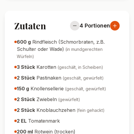
Zutaten
4
Portionen
600
g
Rindfleisch (Schmorbraten, z.B.
Schulter oder Wade)
(
in mundgerechten
Würfeln
)
3
Stück
Karotten
(
geschält, in Scheiben
)
2
Stück
Pastinaken
(
geschält, gewürfelt
)
150
g
Knollensellerie
(
geschält, gewürfelt
)
2
Stück
Zwiebeln
(
gewürfelt
)
2
Stück
Knoblauchzehen
(
fein gehackt
)
2
EL
Tomatenmark
200
ml
Rotwein (trocken)