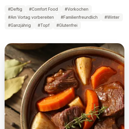
#
Deftig
#
Comfort Food
#
Vorkochen
#
Am Vortag vorbereiten
#
Familienfreundlich
#
Winter
#
Ganzjährig
#
Topf
#
Glutenfrei