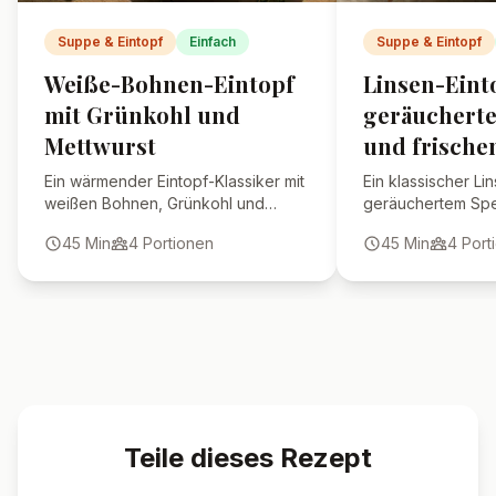
Suppe & Eintopf
Einfach
Suppe & Eintopf
Weiße-Bohnen-Eintopf
Linsen-Eint
mit Grünkohl und
geräuchert
Mettwurst
und frische
Ein wärmender Eintopf-Klassiker mit
Ein klassischer Li
weißen Bohnen, Grünkohl und
geräuchertem Spe
würziger Mettwurst. Perfekt für
Kräutern – deftig
45
Min
4
Portionen
45
Min
4
Port
gemütliche Familienabende.
voller Aroma.
Teile dieses Rezept