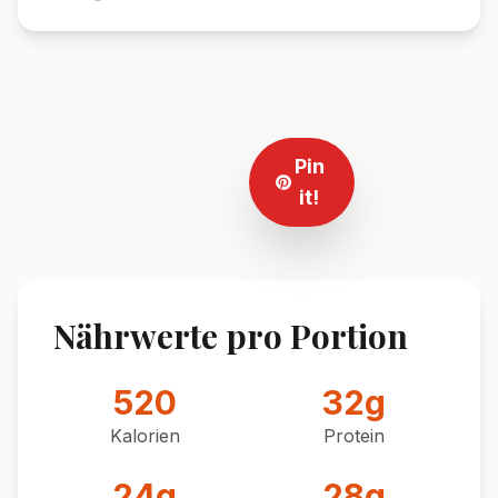
Pin
it!
Nährwerte pro Portion
520
32
g
Kalorien
Protein
24
g
28
g