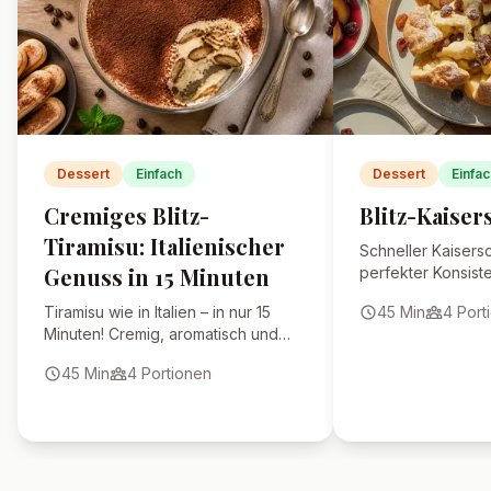
Ja, Sahne kann durch Milch
ersetzt werden. Der Pudding wird
dann etwas weniger cremig.
Wie verhindere ich, dass sich
eine Haut auf dem Pudding
bildet?
Kann ich den Schokopudding
schon am Vortag
vorbereiten?