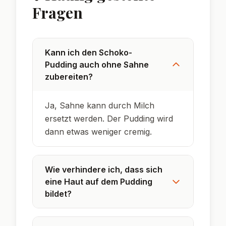
🌟 Wusstest du?
In Deutschland ist Schokopudding eines der
beliebtesten Desserts überhaupt.
Ursprünglich wurde Pudding im 19.
Jahrhundert oft als Hauptgericht serviert.
Selbstgemachter Pudding schmeckt
intensiver und kommt ohne künstliche
Zusätze aus.
In England heißt der Schokopudding
„chocolate custard“ – dort ist er ebenfalls ein
Klassiker.
Puddingpulver wurde 1894 vom Deutschen