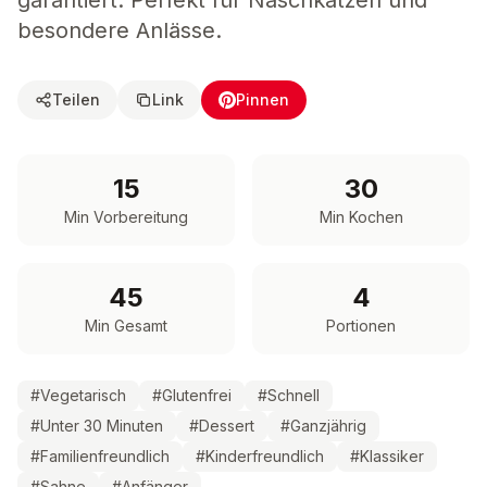
garantiert. Perfekt für Naschkatzen und
besondere Anlässe.
Teilen
Link
Pinnen
15
30
Min Vorbereitung
Min Kochen
45
4
Min Gesamt
Portionen
#
Vegetarisch
#
Glutenfrei
#
Schnell
#
Unter 30 Minuten
#
Dessert
#
Ganzjährig
#
Familienfreundlich
#
Kinderfreundlich
#
Klassiker
#
Sahne
#
Anfänger