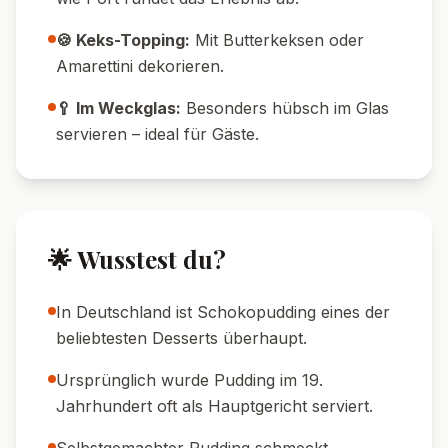
Wasserbad schmelzen, falls sie sich nicht gut
auflöst.
🥄 Rühr-Tipp:
Ständig rühren, besonders
beim Aufkochen, damit nichts anbrennt.
⏳ Abkühl-Tipp:
Pudding vor dem Servieren
mindestens 30 Minuten kühlen – so wird er
besonders fest.
🍯 Süße anpassen:
Je nach Geschmack
mehr oder weniger Zucker verwenden.
🌾 Glutenfrei:
Mit Maisstärke statt
Weizenstärke zubereiten.