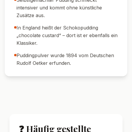
🍽️ Serviervorschläge
🍓 Mit frischen Beeren:
Erdbeeren,
Himbeeren oder Blaubeeren passen perfekt
dazu.
🍨 Mit Vanilleeis:
Kleine Kugel Vanilleeis als
Begleitung servieren.
🍷 Dessertwein:
Ein Glas süßer Dessertwein
wie Port rundet das Erlebnis ab.
🍪 Keks-Topping:
Mit Butterkeksen oder
Amarettini dekorieren.
🥄 Im Weckglas:
Besonders hübsch im Glas
servieren – ideal für Gäste.