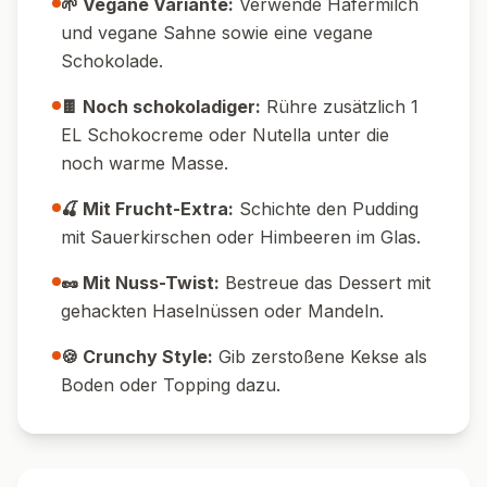
Pin it!
Nährwerte pro Portion
320
7
g
Kalorien
Protein