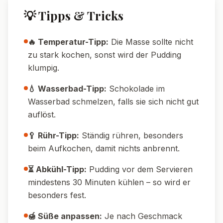
38
g
14
g
Kohlenhydrate
Fett
🔄 Variationen
🌱 Vegane Variante:
Verwende Hafermilch
und vegane Sahne sowie eine vegane
Schokolade.
🍫 Noch schokoladiger:
Rühre zusätzlich 1
EL Schokocreme oder Nutella unter die
noch warme Masse.
🍒 Mit Frucht-Extra:
Schichte den Pudding