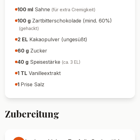
100
ml
Sahne
(
für extra Cremigkeit
)
100
g
Zartbitterschokolade (mind. 60%)
(
gehackt
)
2
EL
Kakaopulver (ungesüßt)
60
g
Zucker
40
g
Speisestärke
(
ca. 3 EL
)
1
TL
Vanilleextrakt
1
Prise Salz
Zubereitung