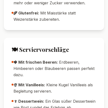
mit Sauerkirschen oder Himbeeren im Glas.
🥜 Mit Nuss-Twist:
Bestreue das Dessert mit
gehackten Haselnüssen oder Mandeln.
🍪 Crunchy Style:
Gib zerstoßene Kekse als
Boden oder Topping dazu.
💡 Tipps & Tricks
🔥 Temperatur-Tipp:
Die Masse sollte nicht
zu stark kochen, sonst wird der Pudding
klumpig.
💧 Wasserbad-Tipp:
Schokolade im