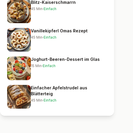
Blitz-Kaiserschmarrn
45
Min
Einfach
Vanillekipferl Omas Rezept
45
Min
Einfach
Joghurt-Beeren-Dessert im Glas
15
Min
Einfach
Einfacher Apfelstrudel aus
Blätterteig
45
Min
Einfach