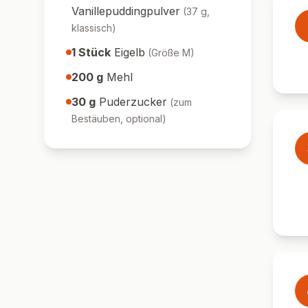
Vanillepuddingpulver
(
37 g,
klassisch
)
1
Stück
Eigelb
(
Größe M
)
200
g
Mehl
30
g
Puderzucker
(
zum
Bestäuben, optional
)