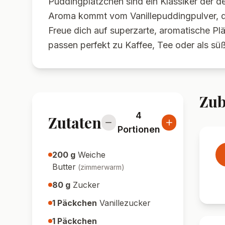
Puddingplätzchen sind ein Klassiker der 
Aroma kommt vom Vanillepuddingpulver, das
Freue dich auf superzarte, aromatische Pl
passen perfekt zu Kaffee, Tee oder als s
Zub
4
Zutaten
Portionen
200
g
Weiche
Butter
(
zimmerwarm
)
80
g
Zucker
1
Päckchen
Vanillezucker
1
Päckchen