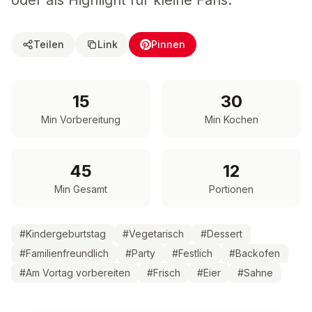
oder als Highlight für kleine Fans.
Teilen
Link
Pinnen
15
30
Min Vorbereitung
Min Kochen
45
12
Min Gesamt
Portionen
#
Kindergeburtstag
#
Vegetarisch
#
Dessert
#
Familienfreundlich
#
Party
#
Festlich
#
Backofen
#
Am Vortag vorbereiten
#
Frisch
#
Eier
#
Sahne