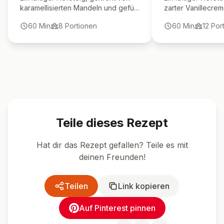
karamellisierten Mandeln und gefüllt
zarter Vanillecr
mit einer feinen Vanillecreme. Ein
mit karamellisiert
60
Min
8
Portionen
60
Min
12
Por
unwiderstehlicher Klassiker!
schmeckt echter B
Teile dieses Rezept
Hat dir das Rezept gefallen? Teile es mit
deinen Freunden!
Teilen
Link kopieren
Auf Pinterest pinnen