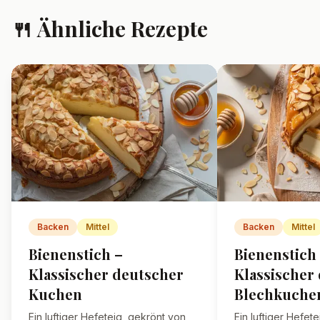
🍴 Ähnliche Rezepte
Backen
Mittel
Backen
Mittel
Bienenstich –
Bienenstich
Klassischer deutscher
Klassischer
Kuchen
Blechkuche
Ein luftiger Hefeteig, gekrönt von
Ein luftiger Hefetei