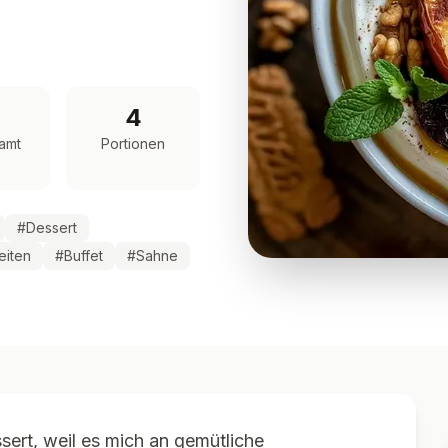
4
amt
Portionen
#
Dessert
eiten
#
Buffet
#
Sahne
sert, weil es mich an gemütliche