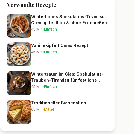
Verwandte Rezepte
Winterliches Spekulatius-Tiramisu:
Cremig, festlich & ohne Ei genießen
45
Min
Einfach
Vanillekipferl Omas Rezept
45
Min
Einfach
Wintertraum im Glas: Spekulatius-
Trauben-Tiramisu für festliche
Genussmomente
45
Min
Einfach
Traditioneller Bienenstich
65
Min
Mittel