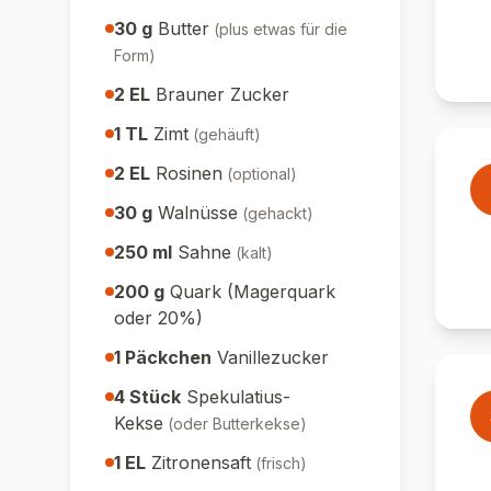
30
g
Butter
(
plus etwas für die
Form
)
2
EL
Brauner Zucker
1
TL
Zimt
(
gehäuft
)
2
EL
Rosinen
(
optional
)
30
g
Walnüsse
(
gehackt
)
250
ml
Sahne
(
kalt
)
200
g
Quark (Magerquark
oder 20%)
1
Päckchen
Vanillezucker
4
Stück
Spekulatius-
Kekse
(
oder Butterkekse
)
1
EL
Zitronensaft
(
frisch
)