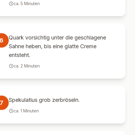
ca.
5
Minuten
Quark vorsichtig unter die geschlagene
6
Sahne heben, bis eine glatte Creme
entsteht.
ca.
2
Minuten
Spekulatius grob zerbröseln.
7
ca.
1
Minuten