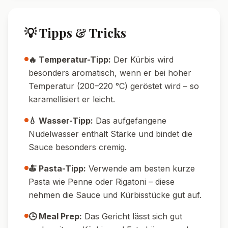
🔄 Variationen
🥗 Vegetarische Variante:
Das Grundrezept
ist bereits vegetarisch. Für mehr Gemüse, z.
B. Brokkoli oder Spinat kurz mitrösten oder
unterheben.
🌶️ Schärfere Version:
Mit frischer Chili oder
Chiliflocken würzen – diese einfach beim
Rösten mit auf das Blech geben.
🧄 Extra würzig:
Mehr Knoblauch oder
zusätzlich Schalotten verwenden für ein
intensiveres Aroma.
🧀 Cremiger:
Einen Teil des Fetas durch
Ricotta oder Frischkäse ersetzen für eine