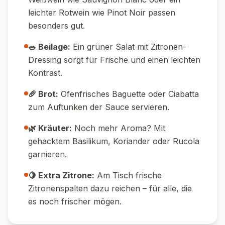
Sauce besonders cremig.
🍝 Pasta-Tipp:
Verwende am besten kurze
Pasta wie Penne oder Rigatoni – diese
nehmen die Sauce und Kürbisstücke gut auf.
🕒 Meal Prep:
Das Gericht lässt sich gut
vorbereiten – Kürbis und Feta können schon
am Vortag geröstet werden.
🌱 Frische-Kick:
Ein Spritzer Zitronensaft
oder etwas Zitronenzeste hebt die Aromen
und sorgt für Frische.
🥄 Portionieren:
Die Pasta direkt auf dem
Blech mischen und dann portionsweise
servieren – spart Abwasch und sieht schön
rustikal aus.