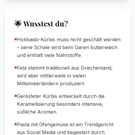
🍽️ Serviervorschläge
🍷 Weinempfehlung:
Ein trockener
Weißwein wie Sauvignon Blanc oder ein
leichter Rotwein wie Pinot Noir passen
besonders gut.
🥗 Beilage:
Ein grüner Salat mit Zitronen-
Dressing sorgt für Frische und einen leichten
Kontrast.
🥖 Brot:
Ofenfrisches Baguette oder Ciabatta
zum Auftunken der Sauce servieren.
🌿 Kräuter:
Noch mehr Aroma? Mit
gehacktem Basilikum, Koriander oder Rucola