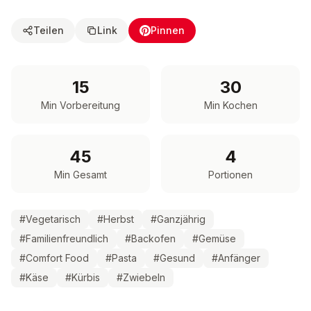
Teilen
Link
Pinnen
15
30
Min Vorbereitung
Min Kochen
45
4
Min Gesamt
Portionen
#
Vegetarisch
#
Herbst
#
Ganzjährig
#
Familienfreundlich
#
Backofen
#
Gemüse
#
Comfort Food
#
Pasta
#
Gesund
#
Anfänger
#
Käse
#
Kürbis
#
Zwiebeln