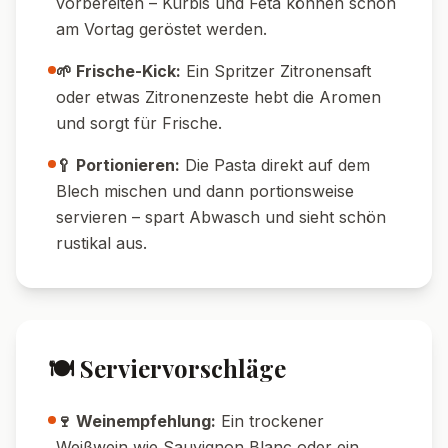
noch mildere Cremigkeit.
🍠 Herbstliche Note:
Mit gerösteten
Walnüssen oder Kürbiskernen bestreuen für
mehr Crunch und Aroma.
💡 Tipps & Tricks
🔥 Temperatur-Tipp:
Der Kürbis wird
besonders aromatisch, wenn er bei hoher
Temperatur (200–220 °C) geröstet wird – so
karamellisiert er leicht.
💧 Wasser-Tipp:
Das aufgefangene
Nudelwasser enthält Stärke und bindet die