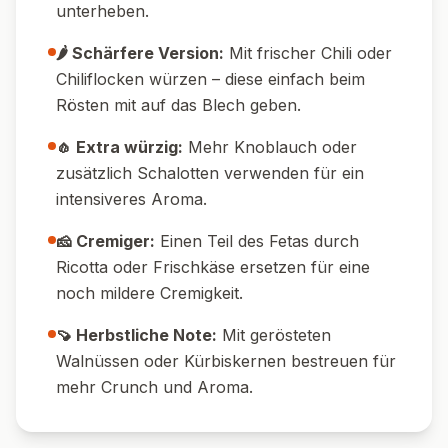
Pin it!
Nährwerte pro Portion
520
14
g
Kalorien
Protein
75
g
18
g
Kohlenhydrate
Fett