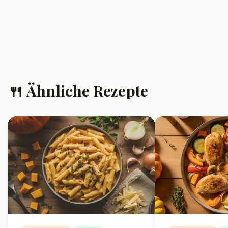
❓ Häufig gestellte
Fragen
Kann ich auch anderen
Kürbis als Hokkaido
verwenden?
Ja, Butternut-Kürbis eignet sich
ebenfalls sehr gut, muss aber
vorher geschält werden.
Wie kann ich das Gericht
vegan zubereiten?