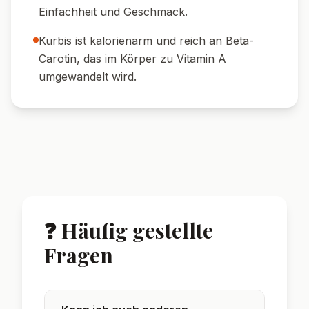
garnieren.
🍋 Extra Zitrone:
Am Tisch frische
Zitronenspalten dazu reichen – für alle, die
es noch frischer mögen.
🌟 Wusstest du?
Hokkaido-Kürbis muss nicht geschält werden
– seine Schale wird beim Garen butterweich
und enthält viele Nährstoffe.
Feta stammt traditionell aus Griechenland,
wird aber mittlerweile in vielen
Mittelmeerländern produziert.