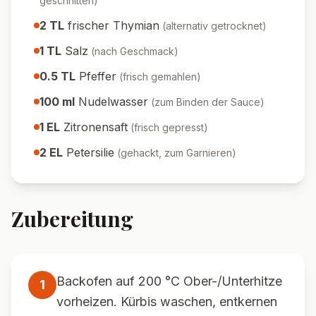
geschnitten
)
2
TL
frischer Thymian
(
alternativ getrocknet
)
1
TL
Salz
(
nach Geschmack
)
0.5
TL
Pfeffer
(
frisch gemahlen
)
100
ml
Nudelwasser
(
zum Binden der Sauce
)
1
EL
Zitronensaft
(
frisch gepresst
)
2
EL
Petersilie
(
gehackt, zum Garnieren
)
Zubereitung
Backofen auf 200 °C Ober-/Unterhitze
1
vorheizen. Kürbis waschen, entkernen