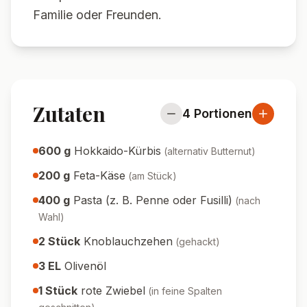
Familie oder Freunden.
Zutaten
4
Portionen
600
g
Hokkaido-Kürbis
(
alternativ Butternut
)
200
g
Feta-Käse
(
am Stück
)
400
g
Pasta (z. B. Penne oder Fusilli)
(
nach
Wahl
)
2
Stück
Knoblauchzehen
(
gehackt
)
3
EL
Olivenöl
1
Stück
rote Zwiebel
(
in feine Spalten