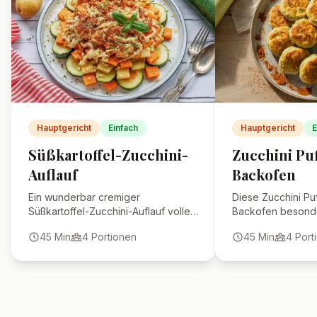
Hauptgericht
Einfach
Hauptgericht
E
Süßkartoffel-Zucchini-
Zucchini Pu
Auflauf
Backofen
Ein wunderbar cremiger
Diese Zucchini Pu
Süßkartoffel-Zucchini-Auflauf voller
Backofen besonde
Geschmack, einfach gemacht und
bleiben dabei wun
45
Min
4
Portionen
45
Min
4
Port
herrlich sättigend – ideal als
eine gesunde, fet
vegetarisches Hauptgericht.
zur Pfannenversio