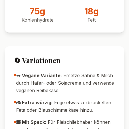
75
g
18
g
Kohlenhydrate
Fett
🔄 Variationen
🥗 Vegane Variante:
Ersetze Sahne & Milch
durch Hafer- oder Sojacreme und verwende
veganen Reibekäse.
🧀 Extra würzig:
Füge etwas zerbröckelten
Feta oder Blauschimmelkäse hinzu.
🥓 Mit Speck:
Für Fleischliebhaber können