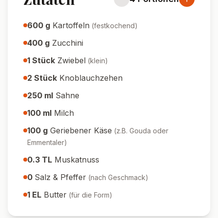
600
g
Kartoffeln
(
festkochend
)
400
g
Zucchini
1
Stück
Zwiebel
(
klein
)
2
Stück
Knoblauchzehen
250
ml
Sahne
100
ml
Milch
100
g
Geriebener Käse
(
z.B. Gouda oder
Emmentaler
)
0.3
TL
Muskatnuss
0
Salz & Pfeffer
(
nach Geschmack
)
1
EL
Butter
(
für die Form
)