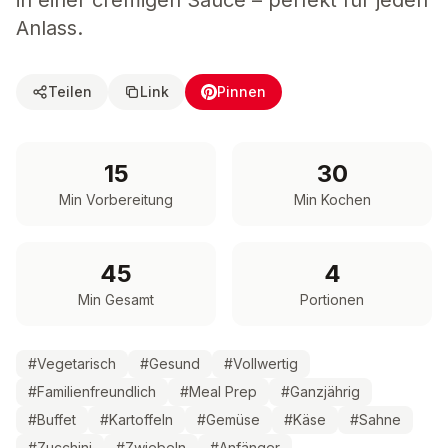
in einer cremigen Sauce – perfekt für jeden
Anlass.
Teilen
Link
Pinnen
15
30
Min Vorbereitung
Min Kochen
45
4
Min Gesamt
Portionen
#
Vegetarisch
#
Gesund
#
Vollwertig
#
Familienfreundlich
#
Meal Prep
#
Ganzjährig
#
Buffet
#
Kartoffeln
#
Gemüse
#
Käse
#
Sahne
#
Zucchini
#
Zwiebeln
#
Anfänger