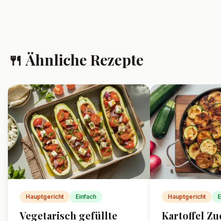
🍴 Ähnliche Rezepte
Hauptgericht
Einfach
Hauptgericht
E
Vegetarisch gefüllte
Kartoffel Zu