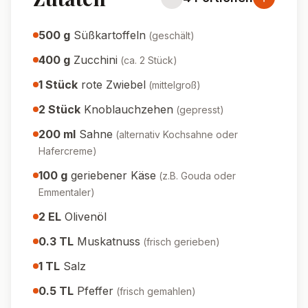
500
g
Süßkartoffeln
(
geschält
)
400
g
Zucchini
(
ca. 2 Stück
)
1
Stück
rote Zwiebel
(
mittelgroß
)
2
Stück
Knoblauchzehen
(
gepresst
)
200
ml
Sahne
(
alternativ Kochsahne oder
Hafercreme
)
100
g
geriebener Käse
(
z.B. Gouda oder
Emmentaler
)
2
EL
Olivenöl
0.3
TL
Muskatnuss
(
frisch gerieben
)
1
TL
Salz
0.5
TL
Pfeffer
(
frisch gemahlen
)