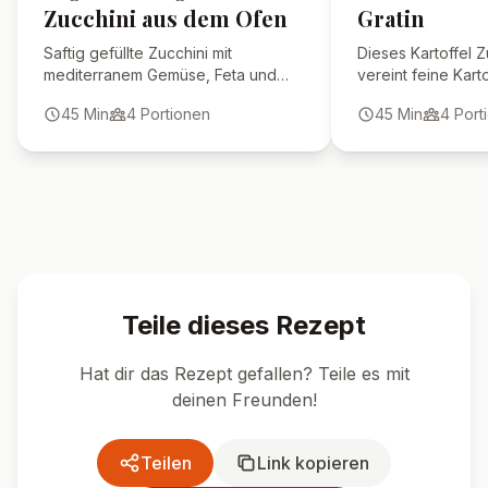
Zucchini aus dem Ofen
Gratin
Saftig gefüllte Zucchini mit
Dieses Kartoffel Z
mediterranem Gemüse, Feta und
vereint feine Kar
Kräutern – ein leichtes,
saftige Zucchini i
45
Min
4
Portionen
45
Min
4
Port
vegetarisches Ofengericht voller
Sauce – perfekt fü
Geschmack.
Teile dieses Rezept
Hat dir das Rezept gefallen? Teile es mit
deinen Freunden!
Teilen
Link kopieren