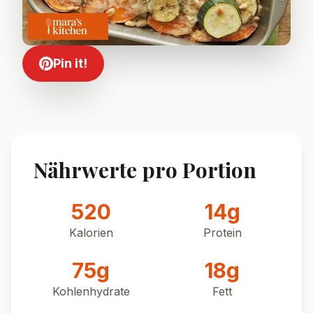
Pin it!
Nährwerte pro Portion
520
14
g
Kalorien
Protein
75
g
18
g
Kohlenhydrate
Fett