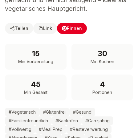
gemacht und herrlich sättigend – ideal als
vegetarisches Hauptgericht.
Teilen
Link
Pinnen
15
30
Min Vorbereitung
Min Kochen
45
4
Min Gesamt
Portionen
#
Vegetarisch
#
Glutenfrei
#
Gesund
#
Familienfreundlich
#
Backofen
#
Ganzjährig
#
Vollwertig
#
Meal Prep
#
Resteverwertung
#
Abendessen
#
Käse
#
Sahne
#
Zucchini