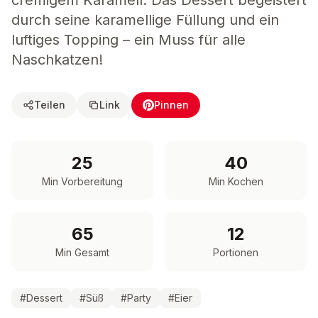
cremigem Karamell. Das Dessert begeistert
durch seine karamellige Füllung und ein
luftiges Topping – ein Muss für alle
Naschkatzen!
Teilen
Link
Pinnen
25
40
Min Vorbereitung
Min Kochen
65
12
Min Gesamt
Portionen
#
Dessert
#
Süß
#
Party
#
Eier