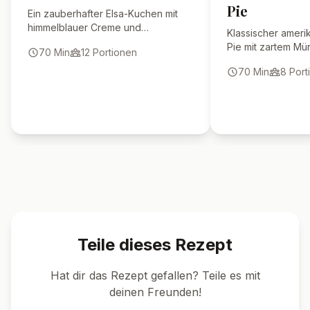
Pie
Ein zauberhafter Elsa-Kuchen mit
himmelblauer Creme und
Klassischer ameri
funkelnden Schneeflocken –
Pie mit zartem Mü
70
Min
12
Portionen
perfekt für Kindergeburtstage und
würzig-cremiger K
kleine Frozen-Fans!
70
Min
8
Port
perfekt für Herbst
Teile dieses Rezept
Hat dir das Rezept gefallen? Teile es mit
deinen Freunden!