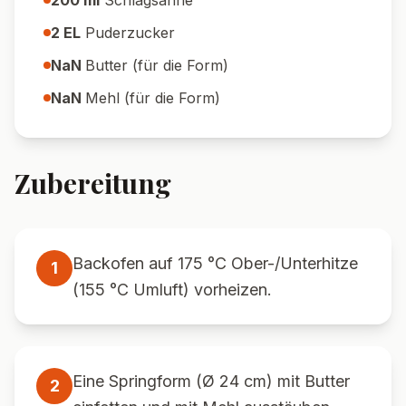
200
ml
Schlagsahne
2
EL
Puderzucker
NaN
Butter (für die Form)
NaN
Mehl (für die Form)
Zubereitung
Backofen auf 175 °C Ober-/Unterhitze
1
(155 °C Umluft) vorheizen.
Eine Springform (Ø 24 cm) mit Butter
2