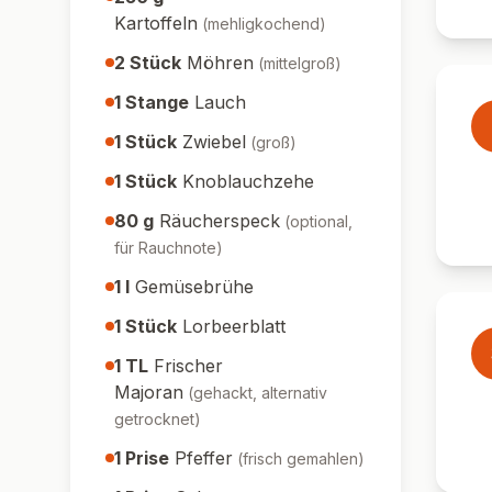
Kartoffeln
(
mehligkochend
)
2
Stück
Möhren
(
mittelgroß
)
1
Stange
Lauch
1
Stück
Zwiebel
(
groß
)
1
Stück
Knoblauchzehe
80
g
Räucherspeck
(
optional,
für Rauchnote
)
1
l
Gemüsebrühe
1
Stück
Lorbeerblatt
1
TL
Frischer
Majoran
(
gehackt, alternativ
getrocknet
)
1
Prise
Pfeffer
(
frisch gemahlen
)