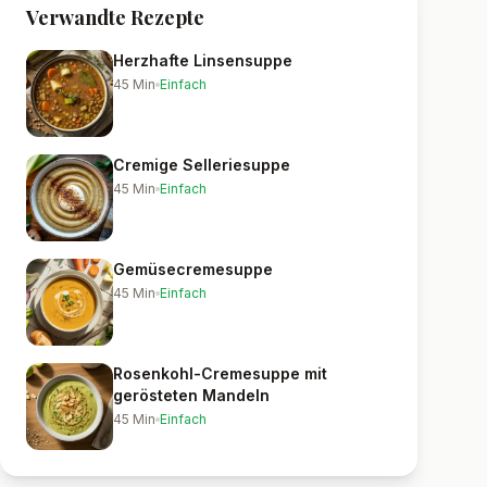
Verwandte Rezepte
Herzhafte Linsensuppe
45
Min
Einfach
Cremige Selleriesuppe
45
Min
Einfach
Gemüsecremesuppe
45
Min
Einfach
Rosenkohl-Cremesuppe mit
gerösteten Mandeln
45
Min
Einfach