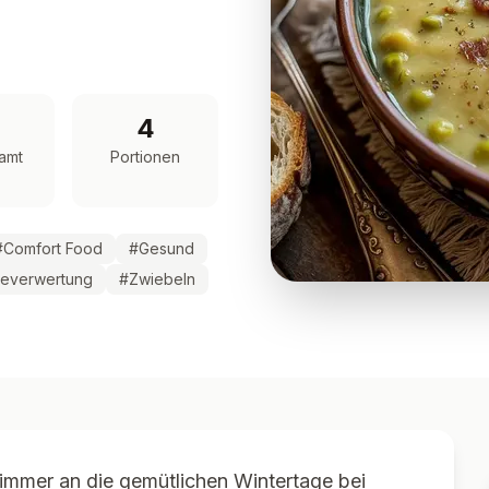
4
amt
Portionen
#
Comfort Food
#
Gesund
teverwertung
#
Zwiebeln
 immer an die gemütlichen Wintertage bei