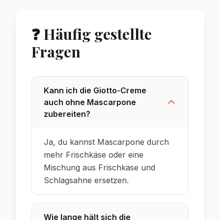
🌟 Wusstest du?
Giotto-Pralinen wurden in den 1990ern in
Italien entwickelt und sind seitdem ein
beliebter Snack in Deutschland.
Die Kombination aus Haselnuss, Waffel und
Creme macht Giotto so einzigartig.
Das Dessert ist eine moderne Kreation und
kein traditionelles italienisches Rezept.
Die Zimtsahne verleiht der Creme eine
winterliche Note – perfekt für die Feiertage.
Die Creme lässt sich auch wunderbar als