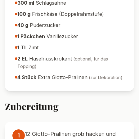
300
ml
Schlagsahne
100
g
Frischkäse (Doppelrahmstufe)
40
g
Puderzucker
1
Päckchen
Vanillezucker
1
TL
Zimt
2
EL
Haselnusskrokant
(
optional, für das
Topping
)
4
Stück
Extra Giotto-Pralinen
(
zur Dekoration
)
Zubereitung
12 Giotto-Pralinen grob hacken und
1