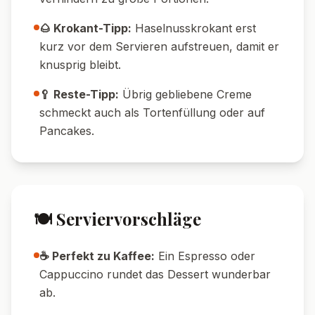
Himbeeren oder Erdbeeren servieren – das
bringt Frische und Säure.
🥜 Extra nussig:
Noch mehr
Haselnusskrokant als Topping für extra
Crunch.
💡 Tipps & Tricks
🕒 Vorbereiten:
Die Creme kann problemlos
am Vortag zubereitet und im Kühlschrank
aufbewahrt werden.
🧊 Kühl-Tipp:
Mindestens 30 Minuten kühlen
für optimale Festigkeit.