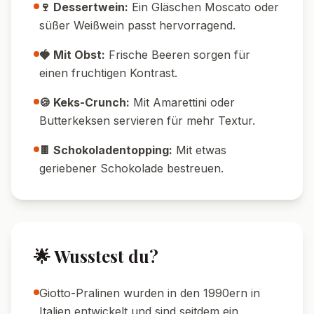
🥄 Cremiger Trick:
Mascarpone und
Frischkäse sollten Zimmertemperatur haben,
dann lassen sie sich besser verrühren.
⚖️ Portionskontrolle:
Kleine Gläser machen
das Dessert besonders hübsch und
verhindern zu große Portionen.
🌰 Krokant-Tipp:
Haselnusskrokant erst
kurz vor dem Servieren aufstreuen, damit er
knusprig bleibt.
🥄 Reste-Tipp:
Übrig gebliebene Creme
schmeckt auch als Tortenfüllung oder auf
Pancakes.