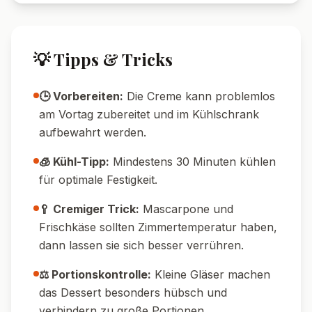
🔄 Variationen
🥛 Alkoholfreie Variante:
Für eine festliche
Note 1–2 EL Amaretto (oder alkoholfreien
Mandelsirup) unter die Creme mischen.
🌱 Vegane Version:
Mascarpone und
Frischkäse durch vegane Alternativen
ersetzen, vegane Schlagcreme und vegane
Giotto-Alternativen verwenden.
🍫 Schokoladig:
2 EL gehackte
Zartbitterschokolade oder Schokodrops
unter die Creme mischen.
🍓 Fruchtig:
Mit frischen Beeren wie