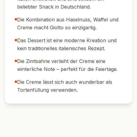
🍽️ Serviervorschläge
☕ Perfekt zu Kaffee:
Ein Espresso oder
Cappuccino rundet das Dessert wunderbar
ab.
🍷 Dessertwein:
Ein Gläschen Moscato oder
süßer Weißwein passt hervorragend.
🍓 Mit Obst:
Frische Beeren sorgen für
einen fruchtigen Kontrast.
🍪 Keks-Crunch:
Mit Amarettini oder
Butterkeksen servieren für mehr Textur.
🍫 Schokoladentopping:
Mit etwas
geriebener Schokolade bestreuen.