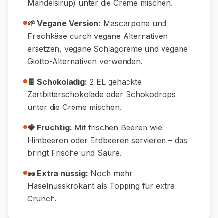
Pin it!
Nährwerte pro Portion
520
8
g
Kalorien
Protein
38
g
35
g
Kohlenhydrate
Fett