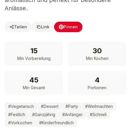
aromatisch und perfekt für besondere
Anlässe.
Teilen
Link
Pinnen
15
30
Min Vorbereitung
Min Kochen
45
4
Min Gesamt
Portionen
#
Vegetarisch
#
Dessert
#
Party
#
Weihnachten
#
Festlich
#
Ganzjährig
#
Anfänger
#
Schnell
#
Vorkochen
#
Kinderfreundlich