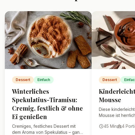
Ja, du kannst Mascarpone durch
mehr Frischkäse oder eine
Mischung aus Frischkäse und
Schlagsahne ersetzen.
Wie lange hält sich die
Giotto-Creme im
Kühlschrank?
Kann ich die Creme auch für
größere Gruppen
zubereiten?