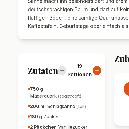
Sahne macht ihn besonders zart und cremi
deutschsprachigen Raum und darf auf kein
fluffigen Boden, eine samtige Quarkmasse 
Kaffeetafeln, Geburtstage oder einfach 
Zub
12
Zutaten
Portionen
750
g
Magerquark
(
abgetropft
)
200
ml
Schlagsahne
(
kalt
)
180
g
Zucker
2
Päckchen
Vanillezucker