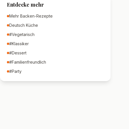
Entdecke mehr
Mehr
Backen
-Rezepte
Deutsch
Küche
#
Vegetarisch
#
Klassiker
#
Dessert
#
Familienfreundlich
#
Party