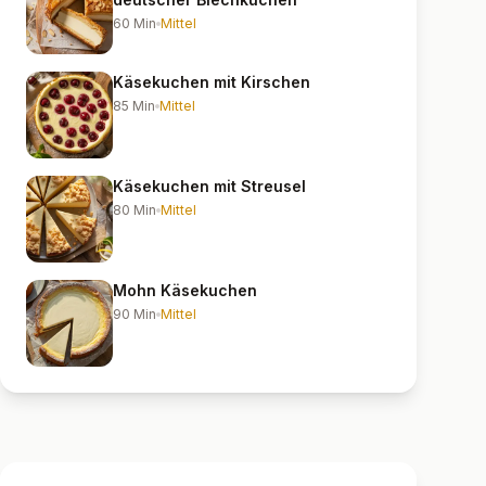
60
Min
Mittel
Käsekuchen mit Kirschen
85
Min
Mittel
Käsekuchen mit Streusel
80
Min
Mittel
Mohn Käsekuchen
90
Min
Mittel