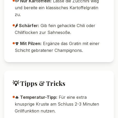
Nährwerte pro Portion
520
14
g
Kalorien
Protein
75
g
18
g
Kohlenhydrate
Fett
🔄 Variationen
🥗 Vegane Variante:
Ersetze Sahne und
Milch durch Hafercuisine, verwende
veganen Käse und pflanzliche Butter.