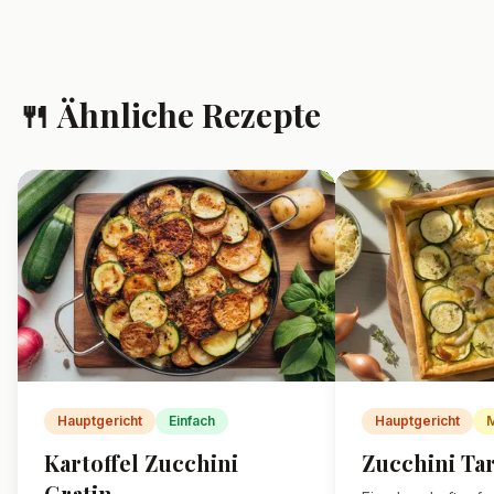
Fragen
Kann ich das Gratin am
Vortag vorbereiten?
Ja, du kannst das Gratin komplett
vorbereiten und erst vor dem
Backen im Kühlschrank lagern.
Kann ich statt Sahne auch
Milch verwenden?
Wie lange ist das Gratin
haltbar?