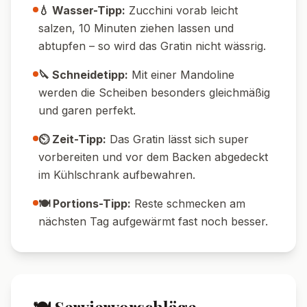
🧀 Extra würzig:
Mische geriebenen
Parmesan oder Bergkäse unter den
Gratinkäse für mehr Aroma.
🥔 Nur Kartoffeln:
Lasse die Zucchini weg
und bereite ein klassisches Kartoffelgratin
zu.
🌶️ Schärfer:
Gib fein gehackte Chili oder
Chiliflocken zur Sahnesoße.
🍄 Mit Pilzen:
Ergänze das Gratin mit einer
Schicht gebratener Champignons.
💡 Tipps & Tricks