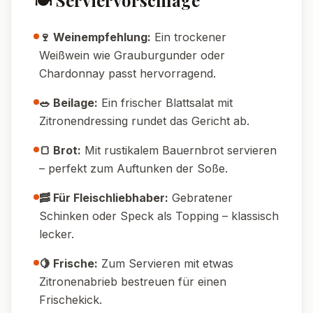
🔥 Temperatur-Tipp:
Für eine extra
knusprige Kruste am Schluss 2-3 Minuten
Grillfunktion nutzen.
💧 Wasser-Tipp:
Zucchini vorab leicht
salzen, 10 Minuten ziehen lassen und
abtupfen – so wird das Gratin nicht wässrig.
🔪 Schneidetipp:
Mit einer Mandoline
werden die Scheiben besonders gleichmäßig
und garen perfekt.
⏲️ Zeit-Tipp:
Das Gratin lässt sich super
vorbereiten und vor dem Backen abgedeckt
im Kühlschrank aufbewahren.
🍽️ Portions-Tipp:
Reste schmecken am