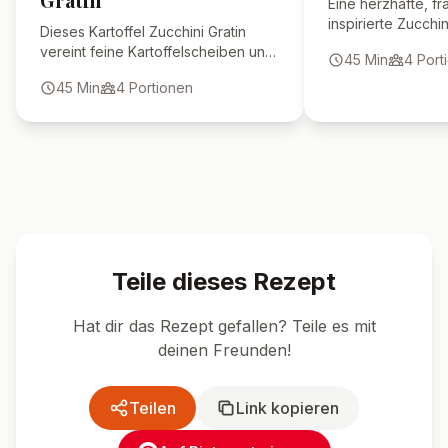
🍴 Ähnliche Rezepte