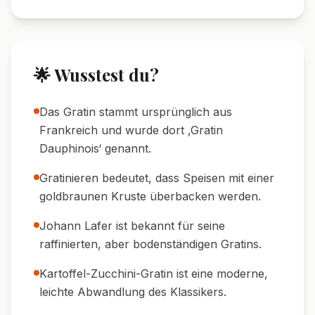
nächsten Tag aufgewärmt fast noch besser.
🍽️ Serviervorschläge
🍷 Weinempfehlung:
Ein trockener
Weißwein wie Grauburgunder oder
Chardonnay passt hervorragend.
🥗 Beilage:
Ein frischer Blattsalat mit
Zitronendressing rundet das Gericht ab.
🍞 Brot:
Mit rustikalem Bauernbrot servieren
– perfekt zum Auftunken der Soße.
🥓 Für Fleischliebhaber:
Gebratener
Schinken oder Speck als Topping – klassisch