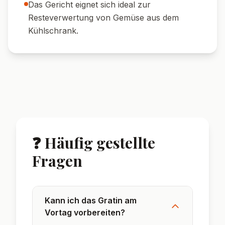
lecker.
🍋 Frische:
Zum Servieren mit etwas
Zitronenabrieb bestreuen für einen
Frischekick.
🌟 Wusstest du?
Das Gratin stammt ursprünglich aus
Frankreich und wurde dort ‚Gratin
Dauphinois‘ genannt.
Gratinieren bedeutet, dass Speisen mit einer
goldbraunen Kruste überbacken werden.