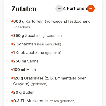
Zutaten
4
Portionen
600
g
Kartoffeln (vorwiegend festkochend)
(
geschält
)
350
g
Zucchini
(
gewaschen
)
2
Schalotten
(
fein gewürfelt
)
1
Knoblauchzehe
(
gepresst
)
250
ml
Sahne
100
ml
Milch
120
g
Gratinkäse (z. B. Emmentaler oder
Gruyère)
(
gerieben
)
20
g
Butter
0.3
TL
Muskatnuss
(
frisch gerieben
)