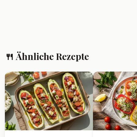
❓ Häufig gestellte
Fragen
Kann ich gefüllte Zucchini
vorbereiten und aufwärmen?
Ja, gefüllte Zucchini lassen sich
super vorbereiten und schmecken
auch aufgewärmt noch köstlich.