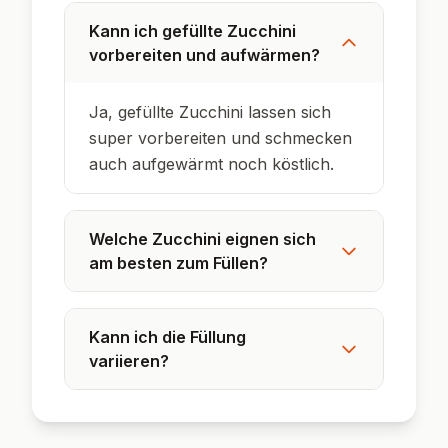
Gefüllte Zucchini sind in vielen
Mittelmeerländern eine sommerliche
Spezialität.
In Italien heißen sie 'Zucchine ripiene', in
Griechenland 'Kolokithakia gemista'.
Zucchini bestehen zu über 90 % aus Wasser
und sind kalorienarm.
Das Füllen von Gemüse hat eine lange
Tradition – es galt als kreative
Resteverwertung.
Mit verschiedenen Füllungen wird das
Gericht in vielen Kulturen individuell
angepasst.