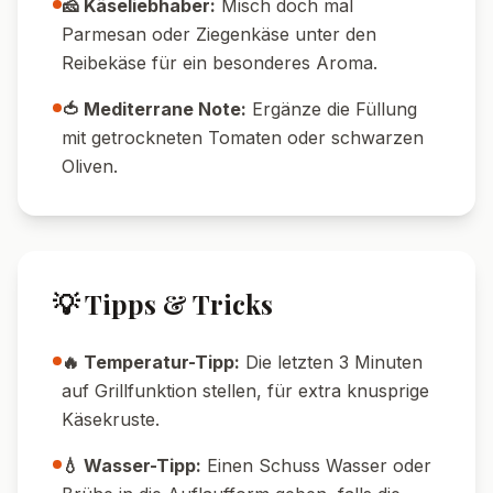
Nährwerte pro Portion
320
18
g
Kalorien
Protein
19
g
17
g
Kohlenhydrate
Fett
🔄 Variationen
🥗 Vegetarische Variante:
Hackfleisch
durch 200 g Champignons oder Linsen