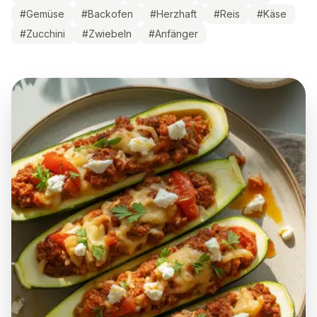
#
Gemüse
#
Backofen
#
Herzhaft
#
Reis
#
Käse
#
Zucchini
#
Zwiebeln
#
Anfänger