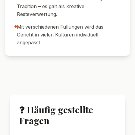
🥗 Beilage:
Ein bunter Blattsalat mit
Zitronen-Olivenöl-Dressing rundet das
Gericht ab.
🍞 Brot:
Serviere frisches Baguette oder
Ciabatta zum Auftunken der Sauce.
🧄 Dipp:
Ein Klecks Joghurt-Kräuter-Dip
bringt Frische dazu.
🍋 Zitrone:
Ein Spritzer Zitronensaft über
den Zucchini sorgt für extra Frische.
🌟 Wusstest du?