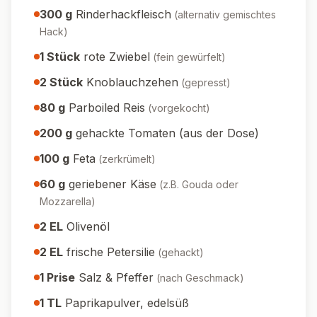
300
g
Rinderhackfleisch
(
alternativ gemischtes
Hack
)
1
Stück
rote Zwiebel
(
fein gewürfelt
)
2
Stück
Knoblauchzehen
(
gepresst
)
80
g
Parboiled Reis
(
vorgekocht
)
200
g
gehackte Tomaten (aus der Dose)
100
g
Feta
(
zerkrümelt
)
60
g
geriebener Käse
(
z.B. Gouda oder
Mozzarella
)
2
EL
Olivenöl
2
EL
frische Petersilie
(
gehackt
)
1
Prise
Salz & Pfeffer
(
nach Geschmack
)
1
TL
Paprikapulver, edelsüß