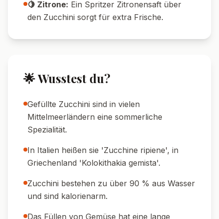
füllen.
🌿 Kräuter-Tipp:
Ergänze die Füllung mit
frischem Oregano oder Thymian für noch
mehr mediterranes Flair.
🥣 Resteverwertung:
Übrig gebliebene
Füllung schmeckt auch kalt als Brotaufstrich
oder in Wraps.
🍽️ Serviervorschläge
🍷 Weinempfehlung:
Ein trockener
Weißwein wie Pinot Grigio oder ein fruchtiger
Rosé passen ideal.