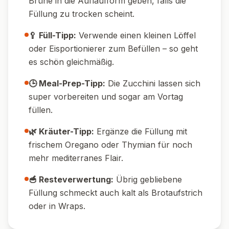
ersetzen – so wird das Gericht vegetarisch
und genauso herzhaft.
🌱 Vegane Version:
Verwende veganes
Hack, veganen Feta und veganen Reibekäse.
Statt Reis passt auch Quinoa sehr gut.
🌶️ Schärfere Version:
Füge 1 TL Harissa
oder Chiliflocken zur Füllung hinzu für eine
pikante Note.
🧀 Käseliebhaber:
Misch doch mal
Parmesan oder Ziegenkäse unter den
Reibekäse für ein besonderes Aroma.
🍅 Mediterrane Note:
Ergänze die Füllung
mit getrockneten Tomaten oder schwarzen
Oliven.