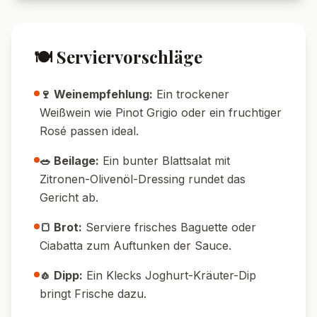
💡 Tipps & Tricks
🔥 Temperatur-Tipp:
Die letzten 3 Minuten
auf Grillfunktion stellen, für extra knusprige
Käsekruste.
💧 Wasser-Tipp:
Einen Schuss Wasser oder
Brühe in die Auflaufform geben, falls die
Füllung zu trocken scheint.
🥄 Füll-Tipp:
Verwende einen kleinen Löffel
oder Eisportionierer zum Befüllen – so geht
es schön gleichmäßig.
🕒 Meal-Prep-Tipp:
Die Zucchini lassen sich
super vorbereiten und sogar am Vortag