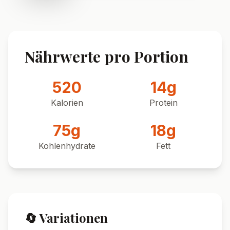
Nährwerte pro Portion
520
14
g
Kalorien
Protein
75
g
18
g
Kohlenhydrate
Fett
🔄 Variationen