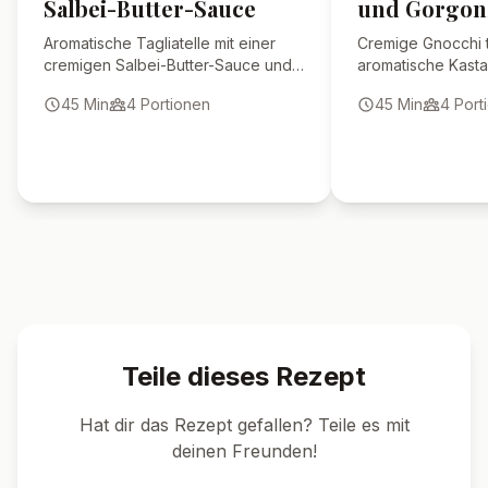
Salbei-Butter-Sauce
und Gorgon
Aromatische Tagliatelle mit einer
Cremige Gnocchi t
cremigen Salbei-Butter-Sauce und
aromatische Kast
gebratenen Pilzen – ein italienischer
würzigen Gorgonz
45
Min
4
Portionen
45
Min
4
Port
Klassiker für Genießer.
italienisches Wohl
besondere Abend
Teile dieses Rezept
Hat dir das Rezept gefallen? Teile es mit
deinen Freunden!