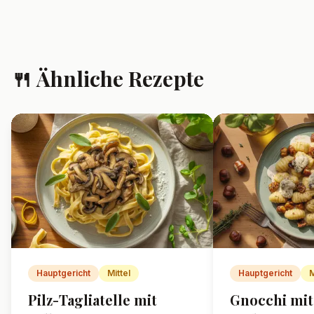
🍴 Ähnliche Rezepte
Hauptgericht
Mittel
Hauptgericht
M
Pilz-Tagliatelle mit
Gnocchi mit