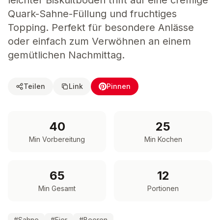
leichter Biskuitboden trifft auf eine cremige
Quark-Sahne-Füllung und fruchtiges
Topping. Perfekt für besondere Anlässe
oder einfach zum Verwöhnen an einem
gemütlichen Nachmittag.
Teilen
Link
Pinnen
40
25
Min Vorbereitung
Min Kochen
65
12
Min Gesamt
Portionen
#
Sahne
#
Eier
#
Beeren