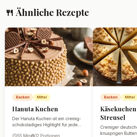
🍴 Ähnliche Rezepte
Backen
Mittel
Backen
Mittel
Hanuta Kuchen
Käsekuchen
Streusel
Der Hanuta Kuchen ist ein cremig-
schokoladiges Highlight für jede
Cremiger deutsch
Kaffeetafel. Knusprige Waffeln,
knusprigen Butters
55
Min
12
Portionen
zarte Nuss-Nougat-Creme und eine