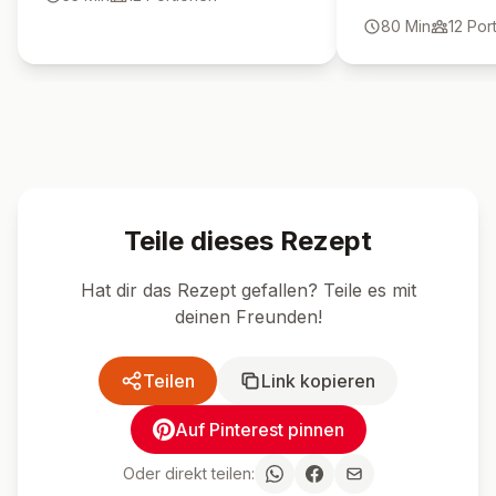
echter Klassiker f
fluffige Mascarpone-Sahne-Schicht
80
Min
12
Por
machen diesen Kuchen
unwiderstehlich. Perfekt für alle, die
den Geschmack des beliebten
Hanuta-Riegels lieben!
Teile dieses Rezept
Hat dir das Rezept gefallen? Teile es mit
deinen Freunden!
Teilen
Link kopieren
Auf Pinterest pinnen
Oder direkt teilen: