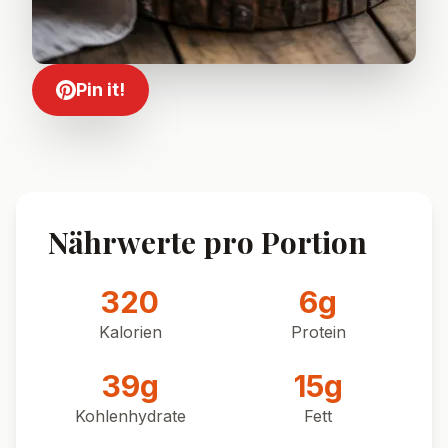
Pin it!
Nährwerte pro Portion
320
6
g
Kalorien
Protein
39
g
15
g
Kohlenhydrate
Fett