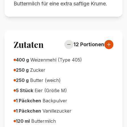
Buttermilch für eine extra saftige Krume.
Zutaten
12
Portionen
400
g
Weizenmehl (Type 405)
250
g
Zucker
250
g
Butter (weich)
5
Stück
Eier (Größe M)
1
Päckchen
Backpulver
1
Päckchen
Vanillezucker
120
ml
Buttermilch