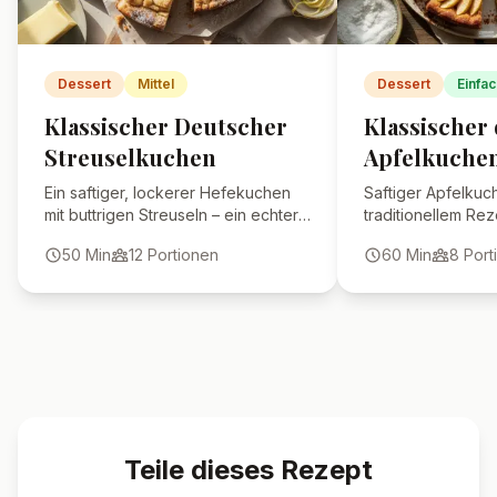
Dessert
Mittel
Dessert
Einfac
Klassischer Deutscher
Klassischer
Streuselkuchen
Apfelkuche
Ein saftiger, lockerer Hefekuchen
Saftiger Apfelkuc
mit buttrigen Streuseln – ein echter
traditionellem Rez
Klassiker der deutschen Backkunst.
aromatischen Äpf
50
Min
12
Portionen
60
Min
8
Port
Mürbeteig, perfek
Teile dieses Rezept