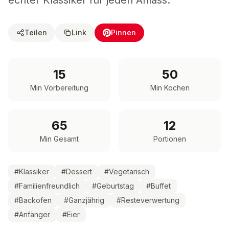
echter Klassiker für jeden Anlass.
Teilen
Link
Pinnen
15
50
Min Vorbereitung
Min Kochen
65
12
Min Gesamt
Portionen
#
Klassiker
#
Dessert
#
Vegetarisch
#
Familienfreundlich
#
Geburtstag
#
Buffet
#
Backofen
#
Ganzjährig
#
Resteverwertung
#
Anfänger
#
Eier