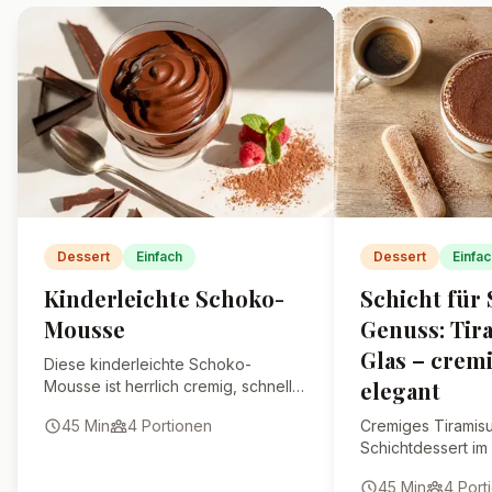
und zieht dann sogar noch besser
durch.
Kann ich das Tiramisu auch
ohne Alkohol machen?
Welche Lebkuchen eignen
sich am besten für das
Rezept?