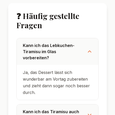
Tiramisu bedeutet auf Italienisch so viel wie
"Zieh mich hoch" – wegen der belebenden
Wirkung von Kaffee.
Lebkuchen ist eine der ältesten
Gebäckspezialitäten Deutschlands und
stammt ursprünglich aus Nürnberg.
Das klassische Tiramisu wurde erst in den
1960er Jahren in Venetien erfunden.
Die Kombination aus Lebkuchen und
Mascarpone ist eine moderne deutsche
Weihnachtskreation.
Im Glas serviert sieht das Tiramisu nicht nur
hübsch aus, sondern bleibt auch besonders
frisch.