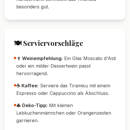
💡 Tipps & Tricks
⏳ Ziehzeit-Tipp:
Mindestens 30 Minuten
kühlen, besser länger – dann zieht das
Aroma perfekt durch.
☕ Kaffee-Tipp:
Verwende kräftigen
Espresso für ein intensiveres Aroma.
🍋 Frische-Boost:
Mit zusätzlicher
Orangenschale wird das Dessert noch
frischer.
🍽️ Meal Prep:
Das Tiramisu kann gut am
Vortag vorbereitet werden – ideal für Gäste!