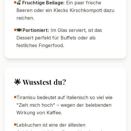
🍫 Kakao-Tipp:
Zum Bestäuben ungesüßten
Kakao verwenden – das sorgt für einen
schönen Kontrast.
🧊 Kalt servieren:
Direkt aus dem
Kühlschrank schmeckt das Tiramisu
besonders gut.
🍽️ Serviervorschläge
🍷 Weinempfehlung:
Ein Glas Moscato d'Asti
oder ein milder Dessertwein passt
hervorragend.
☕ Kaffee:
Serviere das Tiramisu mit einem