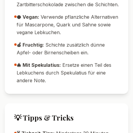
Nährwerte pro Portion
520
14
g
Kalorien
Protein
75
g
18
g
Kohlenhydrate
Fett
🔄 Variationen