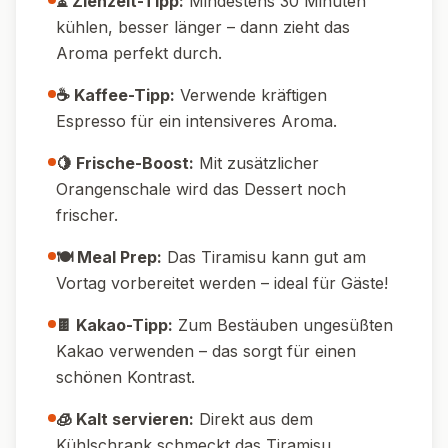
🥛 Alkoholfrei:
Lasse den Amaretto einfach
weg oder ersetze ihn durch Mandelsirup.
🍫 Extra schokoladig:
Füge gehackte
Zartbitterschokolade zwischen die Schichten.
🥥 Vegan:
Verwende pflanzliche Alternativen
für Mascarpone, Quark und Sahne sowie
vegane Lebkuchen.
🍎 Fruchtig:
Schichte zusätzlich dünne
Apfel- oder Birnenscheiben ein.
🎄 Mit Spekulatius:
Ersetze einen Teil des
Lebkuchens durch Spekulatius für eine
andere Note.