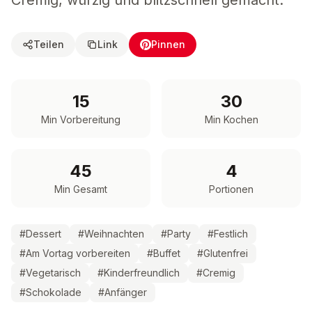
Cremig, würzig und blitzschnell gemacht.
Teilen
Link
Pinnen
15
30
Min Vorbereitung
Min Kochen
45
4
Min Gesamt
Portionen
#
Dessert
#
Weihnachten
#
Party
#
Festlich
#
Am Vortag vorbereiten
#
Buffet
#
Glutenfrei
#
Vegetarisch
#
Kinderfreundlich
#
Cremig
#
Schokolade
#
Anfänger