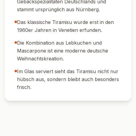
Espresso oder Cappuccino als Abschluss.
🎄 Deko-Tipp:
Mit kleinen
Lebkuchenmännchen oder Orangenzesten
garnieren.
🍒 Fruchtige Beilage:
Ein paar frische
Beeren oder ein Klecks Kirschkompott dazu
reichen.
🍽️ Portioniert:
Im Glas serviert, ist das
Dessert perfekt für Buffets oder als
festliches Fingerfood.
🌟 Wusstest du?