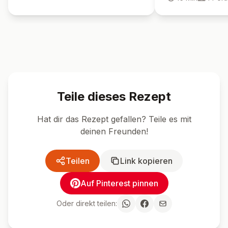
🍴 Ähnliche Rezepte
Dessert
Einfach
Dessert
Einfac
Kinderleichte Schoko-
Schicht für 
Mousse
Genuss: Tir