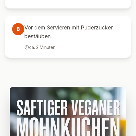
Vor dem Servieren mit Puderzucker
8
bestäuben.
ca.
2
Minuten