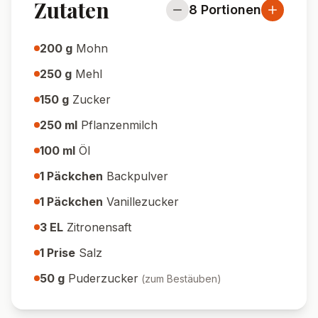
Zutaten
8
Portionen
200
g
Mohn
250
g
Mehl
150
g
Zucker
250
ml
Pflanzenmilch
100
ml
Öl
1
Päckchen
Backpulver
1
Päckchen
Vanillezucker
3
EL
Zitronensaft
1
Prise
Salz
50
g
Puderzucker
(
zum Bestäuben
)