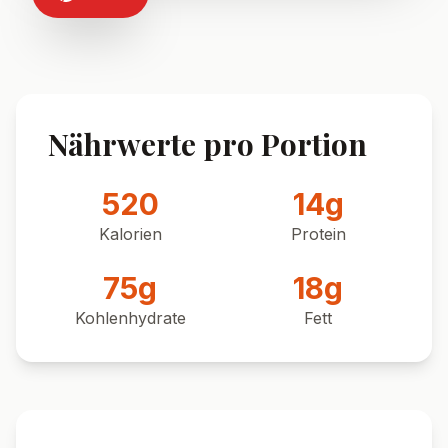
Nährwerte pro Portion
520
14
g
Kalorien
Protein
75
g
18
g
Kohlenhydrate
Fett