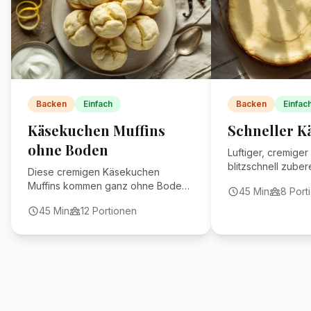
Backen
Einfach
Backen
Einfac
Käsekuchen Muffins
Schneller K
ohne Boden
Luftiger, cremige
blitzschnell zubere
Diese cremigen Käsekuchen
unkompliziert. Pe
Muffins kommen ganz ohne Boden
45
Min
8
Port
schnell gehen sol
aus – perfekt für ein leichtes,
himmlisch schmeck
45
Min
12
Portionen
schnelles Dessert oder als süßer
Snack zwischendurch.