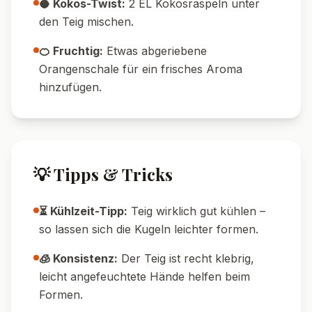
Nährwerte pro Portion
520
7
g
Kalorien
Protein
63
g
24
g
Kohlenhydrate
Fett
🔄 Variationen
🌱 Vegane Variante:
Butter durch vegane
Margarine und Eier durch 2 EL Apfelmus pro