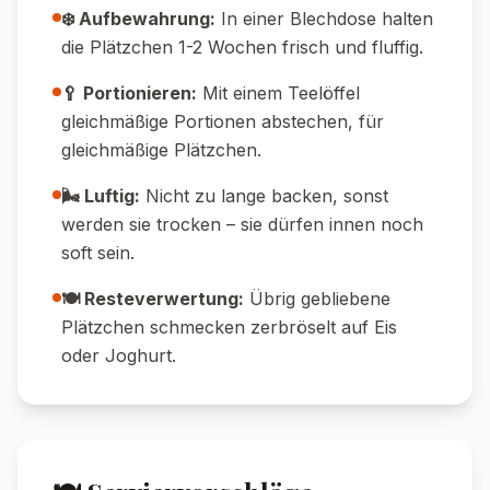
Ei ersetzen.
🌾 Glutenfreie Version:
Weizenmehl durch
glutenfreie Mehlmischung 1:1 austauschen.
🍫 Extra schokoladig:
Vor dem Backen
kleine Schokostückchen in den Teig
drücken.
🥥 Kokos-Twist:
2 EL Kokosraspeln unter
den Teig mischen.
🍊 Fruchtig:
Etwas abgeriebene
Orangenschale für ein frisches Aroma
hinzufügen.