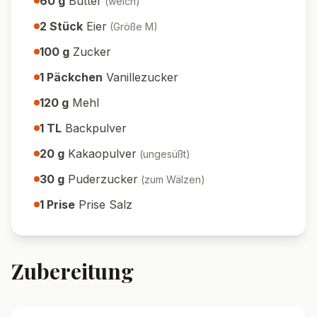
60
g
Butter
(
weich
)
2
Stück
Eier
(
Größe M
)
100
g
Zucker
1
Päckchen
Vanillezucker
120
g
Mehl
1
TL
Backpulver
20
g
Kakaopulver
(
ungesüßt
)
30
g
Puderzucker
(
zum Wälzen
)
1
Prise
Prise Salz
Zubereitung