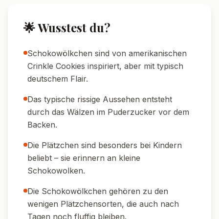
🍽️ Resteverwertung:
Übrig gebliebene
Plätzchen schmecken zerbröselt auf Eis
oder Joghurt.
🍽️ Serviervorschläge
☕ Perfekt zu Kaffee oder Tee:
Die zarten
Schokowölkchen harmonieren wunderbar
mit Heißgetränken.
🍓 Mit frischen Beeren:
Für einen fruchtigen
Kontrast auf dem Plätzchenteller.
🍨 Als Dessert:
Zwei Wölkchen und eine