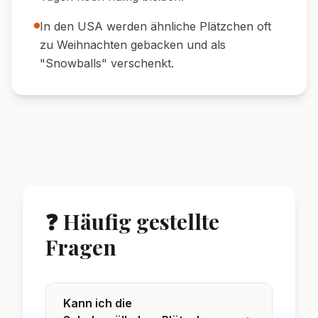
Kugel Vanilleeis – himmlisch!
🎁 Zum Verschenken:
Hübsch verpackt im
Glas oder Beutel als süßes Präsent.
🥛 Mit einem Glas Milch:
Klassisch und
einfach immer lecker.
🌟 Wusstest du?
Schokowölkchen sind von amerikanischen
Crinkle Cookies inspiriert, aber mit typisch
deutschem Flair.
Das typische rissige Aussehen entsteht
durch das Wälzen im Puderzucker vor dem