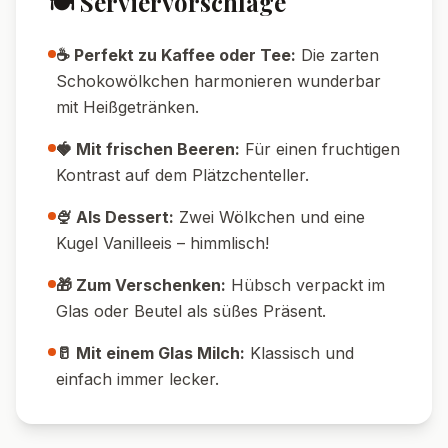
💡 Tipps & Tricks
⏳ Kühlzeit-Tipp:
Teig wirklich gut kühlen –
so lassen sich die Kugeln leichter formen.
🧊 Konsistenz:
Der Teig ist recht klebrig,
leicht angefeuchtete Hände helfen beim
Formen.
❄️ Aufbewahrung:
In einer Blechdose halten
die Plätzchen 1-2 Wochen frisch und fluffig.
🥄 Portionieren:
Mit einem Teelöffel
gleichmäßige Portionen abstechen, für
gleichmäßige Plätzchen.
🌬️ Luftig:
Nicht zu lange backen, sonst
werden sie trocken – sie dürfen innen noch
soft sein.