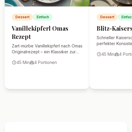
fluffig?
Kann ich statt
Zartbitterschokolade auch
Vollmilchschokolade
nehmen?
🍴 Ähnliche Rezepte