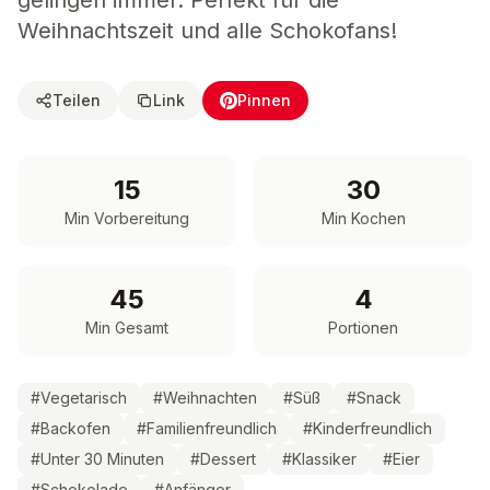
gelingen immer. Perfekt für die
Weihnachtszeit und alle Schokofans!
Teilen
Link
Pinnen
15
30
Min Vorbereitung
Min Kochen
45
4
Min Gesamt
Portionen
#
Vegetarisch
#
Weihnachten
#
Süß
#
Snack
#
Backofen
#
Familienfreundlich
#
Kinderfreundlich
#
Unter 30 Minuten
#
Dessert
#
Klassiker
#
Eier
#
Schokolade
#
Anfänger