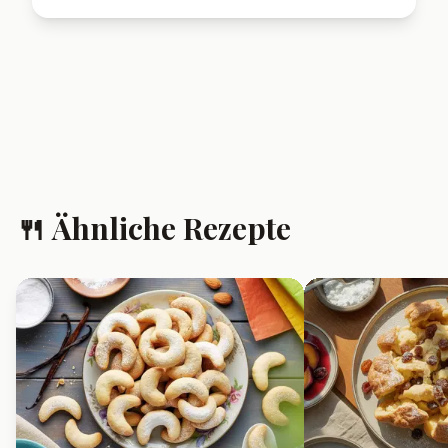
❓ Häufig gestellte
Fragen
Kann ich die
Schokowölkchen Plätzchen
einfrieren?
Ja, du kannst die ungebackenen
Teigkugeln oder fertigen Plätzchen
einfrieren.
Warum werden die
Schokowölkchen nicht