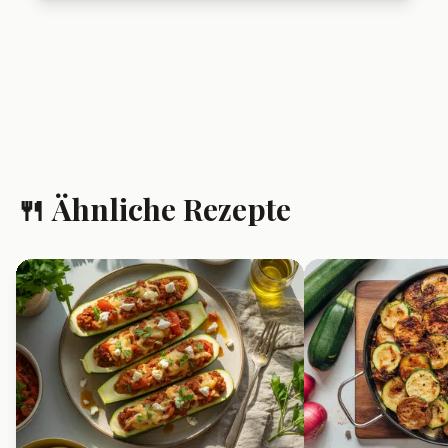
❓ Häufig gestellte
Fragen
Kann ich den Spätzleauflauf
vorbereiten und aufwärmen?
Ja, der Auflauf lässt sich sehr gut
vorbereiten und schmeckt auch
aufgewärmt noch lecker.
Kann ich tiefgekühlten
Rosenkohl verwenden?