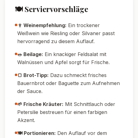
knusprige Käsekruste kannst du den Auflauf
die letzten 3 Minuten unter den Grill stellen.
💧 Wasser-Tipp:
Rosenkohl nach dem
Blanchieren in Eiswasser abschrecken – so
bleibt er schön grün.
🧂 Würz-Tipp:
Mit etwas Majoran oder
Thymian in der Sauce bekommt der Auflauf
eine feine Kräuternote.
🥄 Saucen-Tipp:
Die Sauce sollte nicht zu
dick sein – Spätzle saugen beim Backen
noch Flüssigkeit auf.
🚀 Zeit-Tipp:
Spätzle kannst du am Vortag
kochen oder direkt abgepackt verwenden,
um Zeit zu sparen.