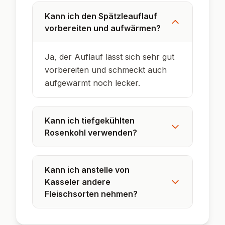
Kasseler ist gepökeltes und leicht
geräuchertes Schweinefleisch – ein Klassiker
in der deutschen Hausmannskost.
Rosenkohl hat von Oktober bis Februar
Saison und ist besonders reich an Vitamin C.
In Süddeutschland werden Spätzleaufläufe
oft als Resteverwertung für übrig gebliebene
Spätzle zubereitet.
Das Überbacken mit Käse ist typisch für
viele süddeutsche Ofengerichte und sorgt für
besonders viel Aroma.