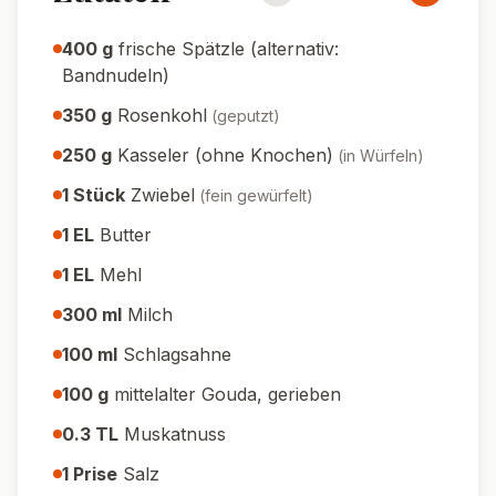
400
g
frische Spätzle (alternativ:
Bandnudeln)
350
g
Rosenkohl
(
geputzt
)
250
g
Kasseler (ohne Knochen)
(
in Würfeln
)
1
Stück
Zwiebel
(
fein gewürfelt
)
1
EL
Butter
1
EL
Mehl
300
ml
Milch
100
ml
Schlagsahne
100
g
mittelalter Gouda, gerieben
0.3
TL
Muskatnuss
1
Prise
Salz