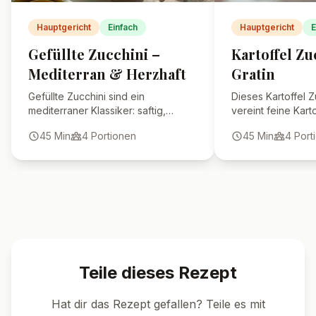
Kann ich anstelle von
Kasseler andere
Fleischsorten nehmen?
🍴 Ähnliche Rezepte