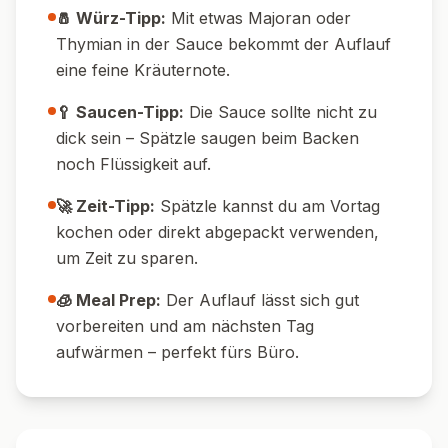
🧀 Extra würzig:
Einen Teil des Goudas
durch Bergkäse oder Emmentaler ersetzen.
🌶️ Schärfere Version:
Etwas Chiliflocken
oder würzigen Senf zur Sauce geben.
🥬 Mehr Gemüse:
Spinat oder Lauch mit
dem Rosenkohl mischen.
🍗 Mit Hähnchen:
Kasseler durch
vorgegartes Hähnchen ersetzen – schmeckt
milder und ist proteinreich.
💡 Tipps & Tricks
🔥 Temperatur-Tipp:
Für eine besonders