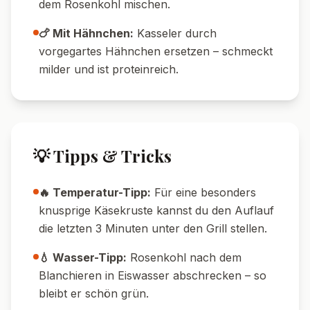
520
24
g
Kalorien
Protein
58
g
20
g
Kohlenhydrate
Fett
🔄 Variationen
🥗 Vegetarische Variante:
Kasseler einfach
durch gebratene Champignons oder
Räuchertofu ersetzen.