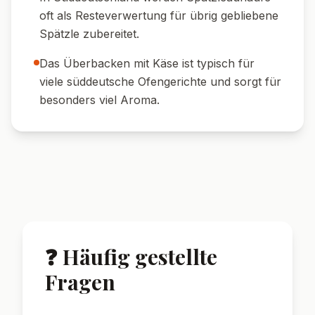
der Sauce.
🌱 Frische Kräuter:
Mit Schnittlauch oder
Petersilie bestreuen für einen farbigen
Akzent.
🍽️ Portionieren:
Den Auflauf vor dem
Servieren 5 Minuten ruhen lassen – dann
lässt er sich besser schneiden.
🌟 Wusstest du?
Spätzle sind eine schwäbische Spezialität
und werden traditionell von Hand geschabt.