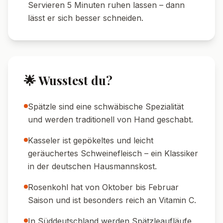
🧊 Meal Prep:
Der Auflauf lässt sich gut
vorbereiten und am nächsten Tag
aufwärmen – perfekt fürs Büro.
🍽️ Serviervorschläge
🍷 Weinempfehlung:
Ein trockener
Weißwein wie Riesling oder Silvaner passt
hervorragend zu diesem Auflauf.
🥗 Beilage:
Ein knackiger Feldsalat mit
Walnüssen und Apfel sorgt für Frische.
🍞 Brot-Tipp:
Dazu schmeckt frisches
Bauernbrot oder Baguette zum Aufnehmen