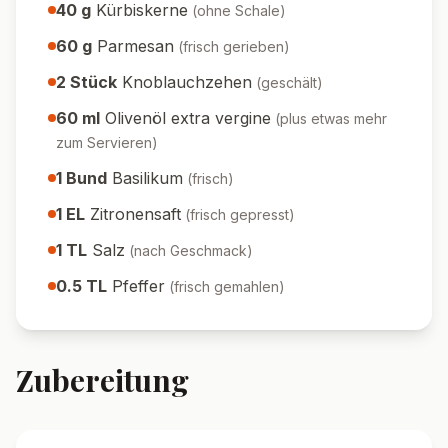
40
g
Kürbiskerne
(
ohne Schale
)
60
g
Parmesan
(
frisch gerieben
)
2
Stück
Knoblauchzehen
(
geschält
)
60
ml
Olivenöl extra vergine
(
plus etwas mehr
zum Servieren
)
1
Bund
Basilikum
(
frisch
)
1
EL
Zitronensaft
(
frisch gepresst
)
1
TL
Salz
(
nach Geschmack
)
0.5
TL
Pfeffer
(
frisch gemahlen
)
Zubereitung