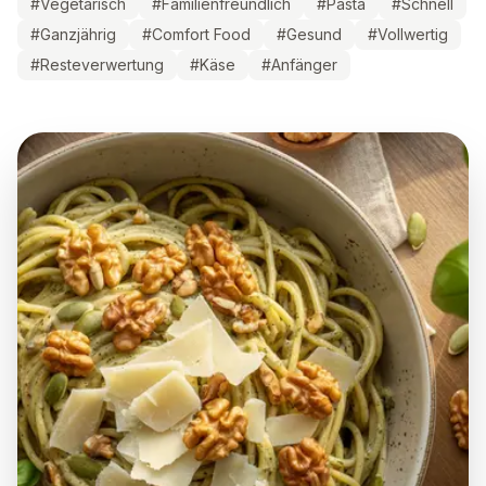
#
Vegetarisch
#
Familienfreundlich
#
Pasta
#
Schnell
#
Ganzjährig
#
Comfort Food
#
Gesund
#
Vollwertig
#
Resteverwertung
#
Käse
#
Anfänger