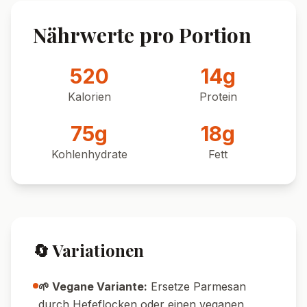
Nährwerte pro Portion
520
14
g
Kalorien
Protein
75
g
18
g
Kohlenhydrate
Fett
🔄 Variationen
🌱 Vegane Variante:
Ersetze Parmesan
durch Hefeflocken oder einen veganen