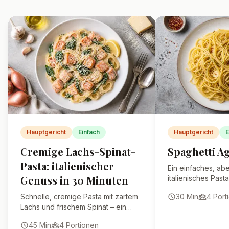
Hauptgericht
Einfach
Hauptgericht
E
Cremige Lachs-Spinat-
Spaghetti Ag
Pasta: italienischer
Ein einfaches, abe
Genuss in 30 Minuten
italienisches Pasta
Knoblauch und Oli
Schnelle, cremige Pasta mit zartem
30
Min
4
Port
wird.
Lachs und frischem Spinat – ein
echtes Wohlfühlgericht.
45
Min
4
Portionen