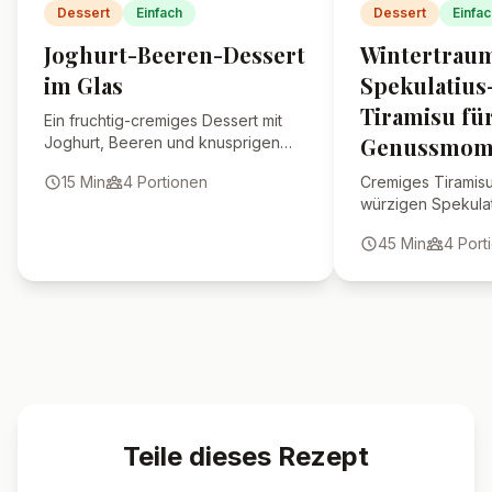
Dessert
Einfach
Dessert
Einfac
Joghurt-Beeren-Dessert
Wintertraum
im Glas
Spekulatius
Tiramisu für
Ein fruchtig-cremiges Dessert mit
Genussmom
Joghurt, Beeren und knusprigen
Keksbröseln – schnell im Glas
15
Min
4
Portionen
Cremiges Tiramisu t
geschichtet und perfekt für den
würzigen Spekulat
Sommer.
Trauben – ein unw
45
Min
4
Port
Dessert für die Wi
Teile dieses Rezept