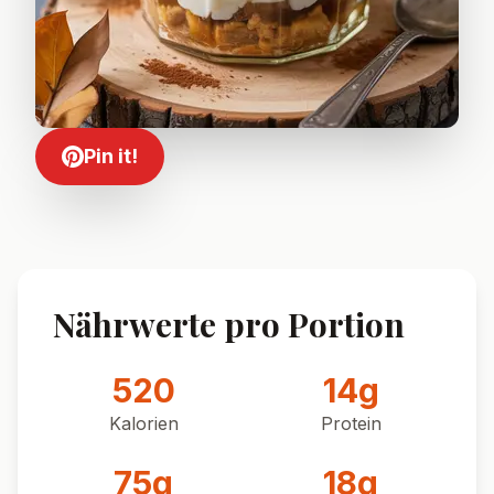
Pin it!
Nährwerte pro Portion
520
14
g
Kalorien
Protein
75
g
18
g