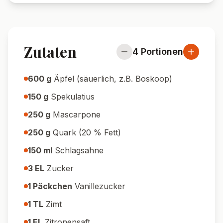
Zutaten
4
Portionen
600
g
Äpfel (säuerlich, z.B. Boskoop)
150
g
Spekulatius
250
g
Mascarpone
250
g
Quark (20 % Fett)
150
ml
Schlagsahne
3
EL
Zucker
1
Päckchen
Vanillezucker
1
TL
Zimt
1
EL
Zitronensaft