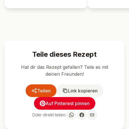
🍴 Ähnliche Rezepte
Dessert
Einfach
Dessert
Einfac
Vanillekipferl Omas
Mini Käsek