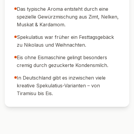
🎄 Als festliches Dessert:
Mit Zimtsternen,
Karamellsauce und Orangenzesten
servieren.
☕ Zu Kaffee & Tee:
Passt hervorragend zu
einer Tasse Espresso oder Chai Latte.
🍐 Mit Kompott:
Birnen- oder Apfelkompott
dazu reichen für eine fruchtige Note.
🍷 Weinempfehlung:
Ein gut gekühlter
Süßwein (z. B. Moscato d’Asti) passt ideal.
🧁 Auf Waffeln:
Das Spekulatius-Eis auf
frische Waffeln geben – himmlisch!