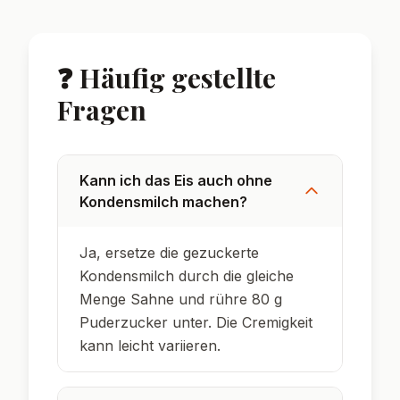
🌟 Wusstest du?
Spekulatius-Kekse stammen ursprünglich
aus Belgien und den Niederlanden.
Das typische Aroma entsteht durch eine
spezielle Gewürzmischung aus Zimt, Nelken,
Muskat & Kardamom.
Spekulatius war früher ein Festtagsgebäck
zu Nikolaus und Weihnachten.
Eis ohne Eismaschine gelingt besonders
cremig durch gezuckerte Kondensmilch.
In Deutschland gibt es inzwischen viele
kreative Spekulatius-Varianten – von
Tiramisu bis Eis.