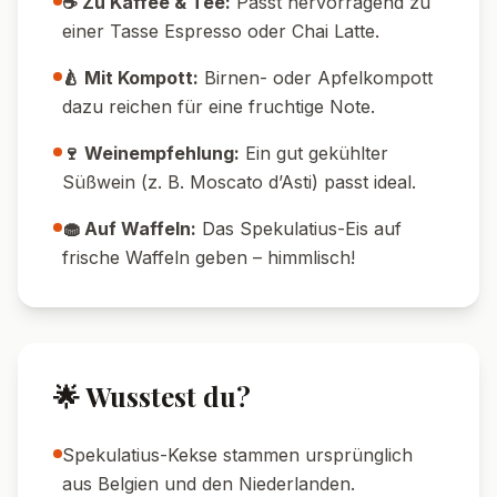
immer einzelne Kugeln griffbereit.
💡 Keksreste verwerten:
Auch
zerbrochene Spekulatius oder Keksreste
eignen sich perfekt für dieses Rezept.
🧂 Würze anpassen:
Je nach Geschmack
kannst du mehr oder weniger
Spekulatiusgewürz verwenden.
🥄 Serviertipp:
Eisportionierer vorher in
heißes Wasser tauchen – so gleitet er besser
durchs Eis.
🍽️ Serviervorschläge