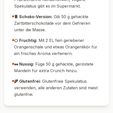
Pin it!
Nährwerte pro Portion
520
7
g
Kalorien
Protein
48
g
32
g
Kohlenhydrate
Fett