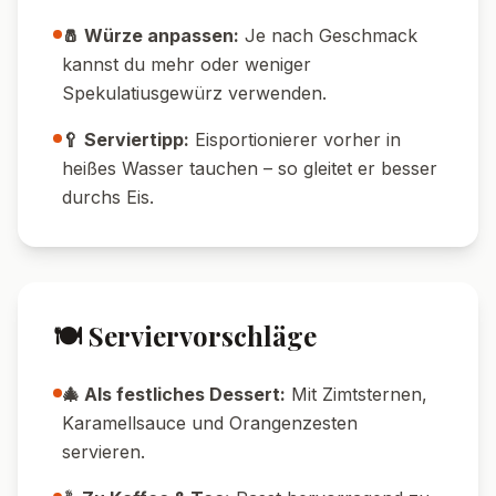
🌾 Glutenfrei:
Glutenfreie Spekulatius
verwenden, alle anderen Zutaten sind meist
glutenfrei.
💡 Tipps & Tricks
❄️ Eis-Kristalle vermeiden:
Rühre die Masse
nach 2-3 Stunden Gefrierzeit einmal kräftig
durch, falls du besonders cremiges Eis
möchtest.
🕒 Zeit-Tipp:
Das Eis lässt sich prima 2-3
Tage im Voraus zubereiten – ideal für Gäste.
🍨 Portioniert einfrieren:
Eis in
Muffinförmchen portionieren – so hast du