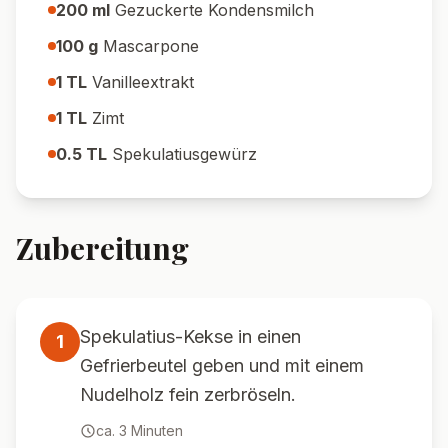
200
ml
Gezuckerte Kondensmilch
100
g
Mascarpone
1
TL
Vanilleextrakt
1
TL
Zimt
0.5
TL
Spekulatiusgewürz
Zubereitung
Spekulatius-Kekse in einen
1
Gefrierbeutel geben und mit einem
Nudelholz fein zerbröseln.
ca.
3
Minuten