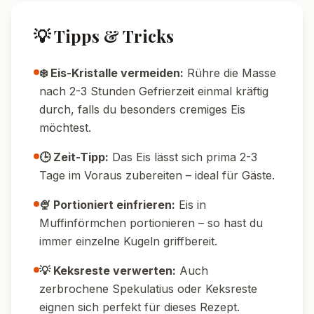
🔄 Variationen
🌱 Vegane Variante:
Verwende vegane
Sahne, Mascarpone-Ersatz und
Pflanzendrink-Kondensmilch, vegane
Spekulatius gibt es im Supermarkt.
🍫 Schoko-Version:
Gib 50 g gehackte
Zartbitterschokolade vor dem Gefrieren
unter die Masse.
🍊 Fruchtig:
Mit 2 EL fein geriebener
Orangenschale und etwas Orangenlikör für
ein frisches Aroma verfeinern.
🥜 Nussig:
Füge 50 g gehackte, geröstete
Mandeln für extra Crunch hinzu.