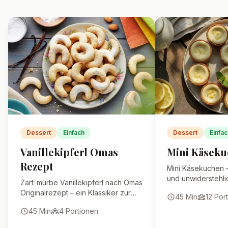
Menge Sahne und rühre 80 g
Puderzucker unter. Die Cremigkeit
kann leicht variieren.
Wie lange hält sich das
Spekulatius-Eis im
Gefrierschrank?
Kann ich das Rezept auch
verdoppeln?