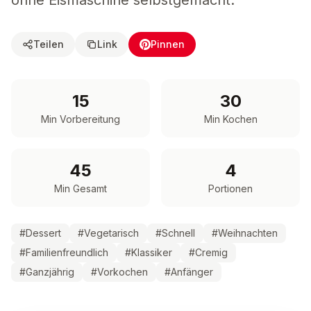
ohne Eismaschine selbstgemacht.
Teilen
Link
Pinnen
15
30
Min Vorbereitung
Min Kochen
45
4
Min Gesamt
Portionen
#
Dessert
#
Vegetarisch
#
Schnell
#
Weihnachten
#
Familienfreundlich
#
Klassiker
#
Cremig
#
Ganzjährig
#
Vorkochen
#
Anfänger