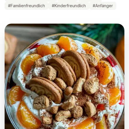
#
Familienfreundlich
#
Kinderfreundlich
#
Anfänger