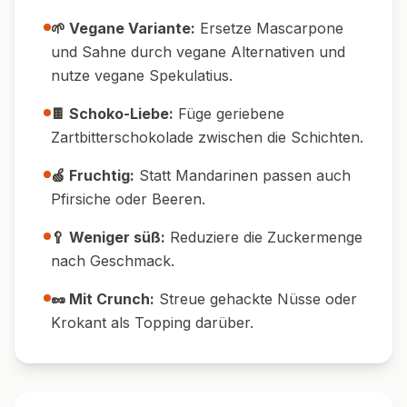
Pin it!
Nährwerte pro Portion
520
9
g
Kalorien
Protein