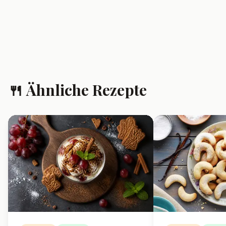
❓ Häufig gestellte
Fragen
Kann ich frische Mandarinen
statt Dosenmandarinen
verwenden?
Ja, frische Mandarinen sind
möglich – die Creme wird dann
etwas weniger süß.
Wie lange hält sich das