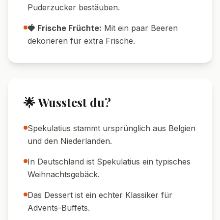
Plätzchen eignen sich perfekt für dieses
Rezept.
🔪 Schicht-Tipp:
Für besonders schöne
Schichten ein Spritzbeutel für die Creme
verwenden.
🍊 Frische-Tipp:
Für eine frischere Note
einige Mandarinenspalten frisch schälen.
🧊 Kalt servieren:
Direkt aus dem
Kühlschrank genießen.
🍽️ Serviervorschläge
🍷 Weinempfehlung:
Ein lieblicher