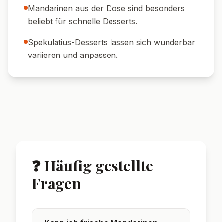
Dessertwein oder Sekt passt perfekt.
☕ Kaffee:
Dazu ein Espresso oder
Cappuccino servieren.
🍨 Eis:
Mit einer Kugel Vanilleeis wird es
besonders festlich.
🎄 Deko-Tipp:
Mit etwas Zimt und
Puderzucker bestäuben.
🍓 Frische Früchte:
Mit ein paar Beeren
dekorieren für extra Frische.
🌟 Wusstest du?