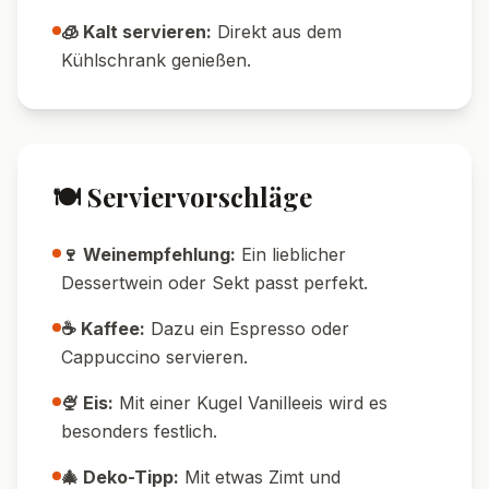
🥄 Weniger süß:
Reduziere die Zuckermenge
nach Geschmack.
🥜 Mit Crunch:
Streue gehackte Nüsse oder
Krokant als Topping darüber.
💡 Tipps & Tricks
🕒 Zeit-Tipp:
Das Dessert lässt sich ideal am
Vortag vorbereiten.
❄️ Kühl-Tipp:
Je länger es durchzieht, desto
aromatischer wird es.
💡 Resteverwertung:
Übrig gebliebene