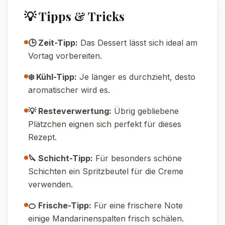
54
g
28
g
Kohlenhydrate
Fett
🔄 Variationen
🌱 Vegane Variante:
Ersetze Mascarpone
und Sahne durch vegane Alternativen und
nutze vegane Spekulatius.
🍫 Schoko-Liebe:
Füge geriebene
Zartbitterschokolade zwischen die Schichten.
🍏 Fruchtig:
Statt Mandarinen passen auch
Pfirsiche oder Beeren.