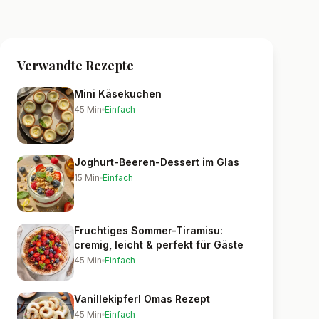
Verwandte Rezepte
Mini Käsekuchen
45
Min
Einfach
Joghurt-Beeren-Dessert im Glas
15
Min
Einfach
Fruchtiges Sommer-Tiramisu:
cremig, leicht & perfekt für Gäste
45
Min
Einfach
Vanillekipferl Omas Rezept
45
Min
Einfach