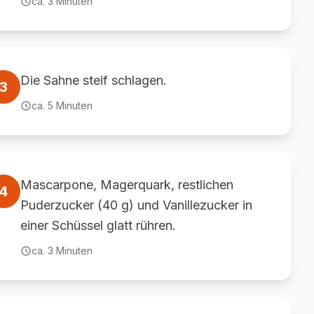
ca.
3
Minuten
Die Sahne steif schlagen.
3
ca.
5
Minuten
Mascarpone, Magerquark, restlichen
4
Puderzucker (40 g) und Vanillezucker in
einer Schüssel glatt rühren.
ca.
3
Minuten