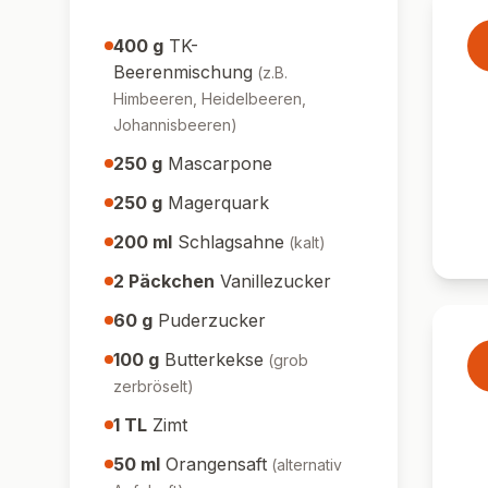
400
g
TK-
Beerenmischung
(
z.B.
Himbeeren, Heidelbeeren,
Johannisbeeren
)
250
g
Mascarpone
250
g
Magerquark
200
ml
Schlagsahne
(
kalt
)
2
Päckchen
Vanillezucker
60
g
Puderzucker
100
g
Butterkekse
(
grob
zerbröselt
)
1
TL
Zimt
50
ml
Orangensaft
(
alternativ