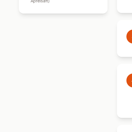
Apfelsaft
)