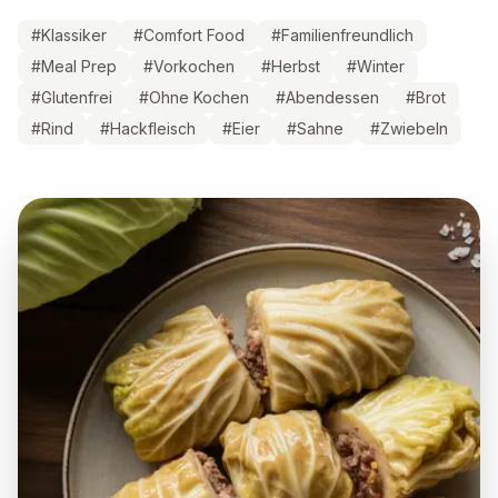
#
Klassiker
#
Comfort Food
#
Familienfreundlich
#
Meal Prep
#
Vorkochen
#
Herbst
#
Winter
#
Glutenfrei
#
Ohne Kochen
#
Abendessen
#
Brot
#
Rind
#
Hackfleisch
#
Eier
#
Sahne
#
Zwiebeln