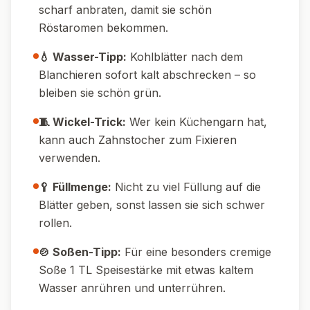
gekochtem Reis, gebratenen Pilzen,
Zwiebeln und Feta statt Hackfleisch
zubereiten.
🌱 Vegane Version:
Statt Ei und Sahne
Sojamilch und Hafercuisine nutzen, und die
Füllung mit Linsen oder Tofu mischen.
🌶️ Schärfere Version:
Etwas Chili oder
Cayennepfeffer zur Hackfleischmasse
geben.
🍚 Mit Reisfüllung:
Hackfleisch mit
gekochtem Reis oder Bulgur mischen –
macht die Füllung noch saftiger.
🥓 Deftig mit Speck:
Fein gewürfelten Speck
zur Füllung geben für extra Aroma.