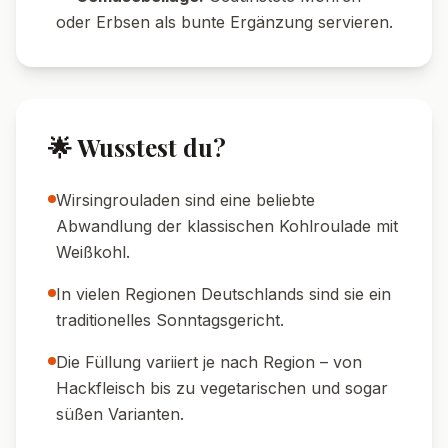
Blätter geben, sonst lassen sie sich schwer
rollen.
🍲 Soßen-Tipp:
Für eine besonders cremige
Soße 1 TL Speisestärke mit etwas kaltem
Wasser anrühren und unterrühren.
🍽️ Serviervorschläge
🥔 Beilage:
Klassisch passen Salzkartoffeln
oder Kartoffelpüree hervorragend dazu.
🥗 Salat:
Ein frischer grüner Blattsalat
rundet das Gericht wunderbar ab.