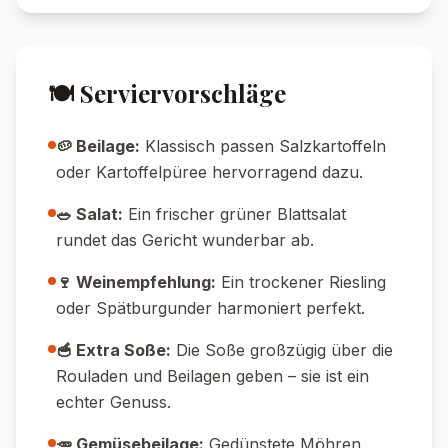
💡 Tipps & Tricks
🔥 Temperatur-Tipp:
Die Rouladen erst
scharf anbraten, damit sie schön
Röstaromen bekommen.
💧 Wasser-Tipp:
Kohlblätter nach dem
Blanchieren sofort kalt abschrecken – so
bleiben sie schön grün.
🧵 Wickel-Trick:
Wer kein Küchengarn hat,
kann auch Zahnstocher zum Fixieren
verwenden.
🥄 Füllmenge:
Nicht zu viel Füllung auf die