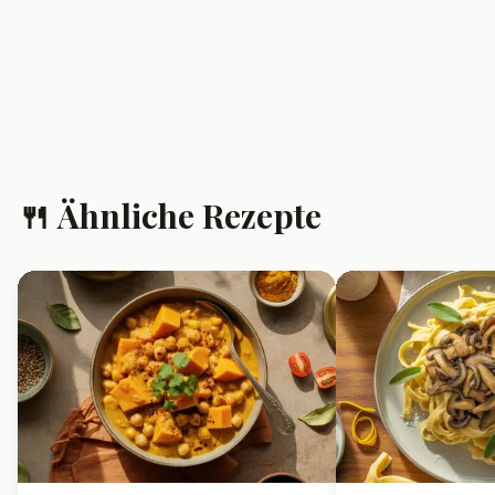
❓ Häufig gestellte
Fragen
Kann ich Wirsingrouladen
auch einfrieren?
Ja, du kannst Wirsingrouladen
fertig gegart einfrieren und bei
Bedarf langsam auftauen und
erhitzen.
Welches Hackfleisch eignet
sich am besten?