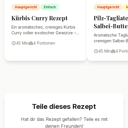
Wie lange halten
Wirsingrouladen im
Kühlschrank?
🍴 Ähnliche Rezepte