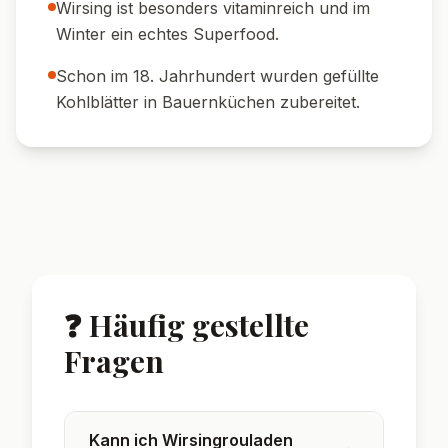
🍷 Weinempfehlung:
Ein trockener Riesling
oder Spätburgunder harmoniert perfekt.
🥣 Extra Soße:
Die Soße großzügig über die
Rouladen und Beilagen geben – sie ist ein
echter Genuss.
🥕 Gemüsebeilage:
Gedünstete Möhren
oder Erbsen als bunte Ergänzung servieren.
🌟 Wusstest du?
Wirsingrouladen sind eine beliebte
Abwandlung der klassischen Kohlroulade mit
Weißkohl.