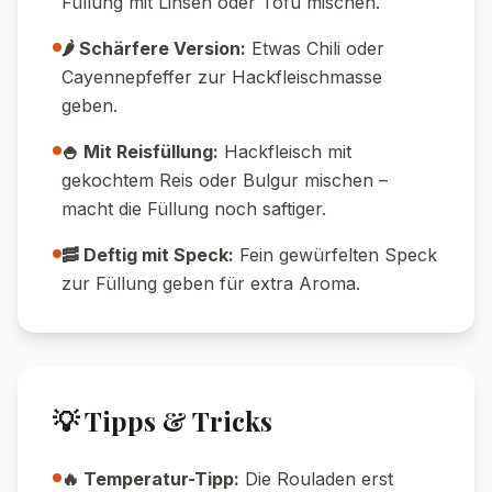
Nährwerte pro Portion
520
28
g
Kalorien
Protein
24
g
31
g
Kohlenhydrate
Fett
🔄 Variationen
🥗 Vegetarische Variante:
Füllung mit