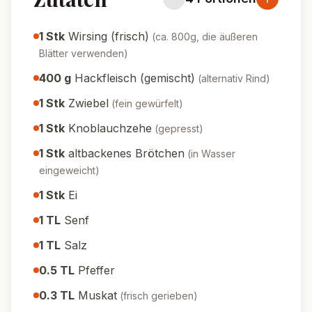
1
Stk
Wirsing (frisch)
(
ca. 800g, die äußeren
Blätter verwenden
)
400
g
Hackfleisch (gemischt)
(
alternativ Rind
)
1
Stk
Zwiebel
(
fein gewürfelt
)
1
Stk
Knoblauchzehe
(
gepresst
)
1
Stk
altbackenes Brötchen
(
in Wasser
eingeweicht
)
1
Stk
Ei
1
TL
Senf
1
TL
Salz
0.5
TL
Pfeffer
0.3
TL
Muskat
(
frisch gerieben
)