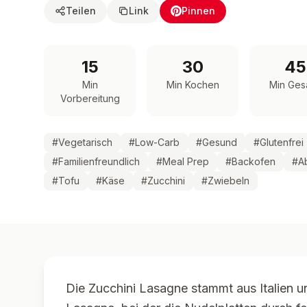
Teilen
Link
Pinnen
15
30
45
Min
Min Kochen
Min Ges
Vorbereitung
#
Vegetarisch
#
Low-Carb
#
Gesund
#
Glutenfrei
#
Familienfreundlich
#
Meal Prep
#
Backofen
#
A
#
Tofu
#
Käse
#
Zucchini
#
Zwiebeln
Die Zucchini Lasagne stammt aus Italien u