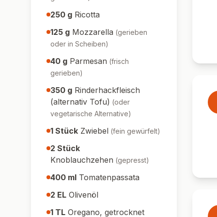
250
g
Ricotta
125
g
Mozzarella
(
gerieben
oder in Scheiben
)
40
g
Parmesan
(
frisch
gerieben
)
350
g
Rinderhackfleisch
(alternativ Tofu)
(
oder
vegetarische Alternative
)
1
Stück
Zwiebel
(
fein gewürfelt
)
2
Stück
Knoblauchzehen
(
gepresst
)
400
ml
Tomatenpassata
2
EL
Olivenöl
1
TL
Oregano, getrocknet