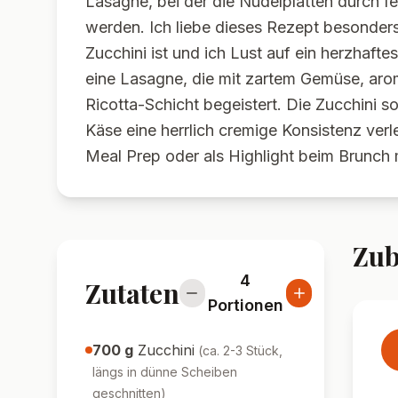
Lasagne, bei der die Nudelplatten durch fe
werden. Ich liebe dieses Rezept besonders
Zucchini ist und ich Lust auf ein herzhafte
eine Lasagne, die mit zartem Gemüse, aro
Ricotta-Schicht begeistert. Die Zucchini 
Käse eine herrlich cremige Konsistenz verle
Meal Prep oder als Highlight beim Brunch 
Zub
4
Zutaten
Portionen
700
g
Zucchini
(
ca. 2-3 Stück,
längs in dünne Scheiben
geschnitten
)