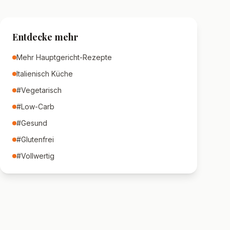
Entdecke mehr
Mehr
Hauptgericht
-Rezepte
Italienisch
Küche
#
Vegetarisch
#
Low-Carb
#
Gesund
#
Glutenfrei
#
Vollwertig