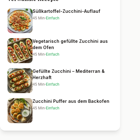
Süßkartoffel-Zucchini-Auflauf
45
Min
Einfach
Vegetarisch gefüllte Zucchini aus
dem Ofen
45
Min
Einfach
Gefüllte Zucchini – Mediterran &
Herzhaft
45
Min
Einfach
Zucchini Puffer aus dem Backofen
45
Min
Einfach