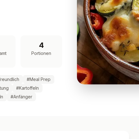
4
amt
Portionen
freundlich
#
Meal Prep
tung
#
Kartoffeln
ln
#
Anfänger