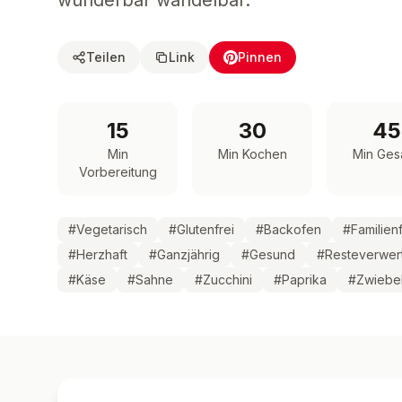
wunderbar wandelbar.
Teilen
Link
Pinnen
15
30
45
Min
Min Kochen
Min Ges
Vorbereitung
#
Vegetarisch
#
Glutenfrei
#
Backofen
#
Familien
#
Herzhaft
#
Ganzjährig
#
Gesund
#
Resteverwer
#
Käse
#
Sahne
#
Zucchini
#
Paprika
#
Zwiebe