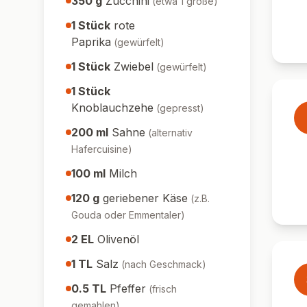
350
g
Zucchini
(
etwa 1 große
)
1
Stück
rote
Paprika
(
gewürfelt
)
1
Stück
Zwiebel
(
gewürfelt
)
1
Stück
Knoblauchzehe
(
gepresst
)
200
ml
Sahne
(
alternativ
Hafercuisine
)
100
ml
Milch
120
g
geriebener Käse
(
z.B.
Gouda oder Emmentaler
)
2
EL
Olivenöl
1
TL
Salz
(
nach Geschmack
)
0.5
TL
Pfeffer
(
frisch
gemahlen
)