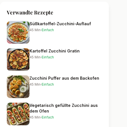
Verwandte Rezepte
Süßkartoffel-Zucchini-Auflauf
45
Min
Einfach
Kartoffel Zucchini Gratin
45
Min
Einfach
Zucchini Puffer aus dem Backofen
45
Min
Einfach
Vegetarisch gefüllte Zucchini aus
dem Ofen
45
Min
Einfach