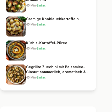
45
Min
Einfach
Cremige Knoblauchkartoffeln
45
Min
Einfach
Kürbis-Kartoffel-Püree
45
Min
Einfach
Gegrillte Zucchini mit Balsamico-
Glasur: sommerlich, aromatisch &
blitzschnell
45
Min
Einfach