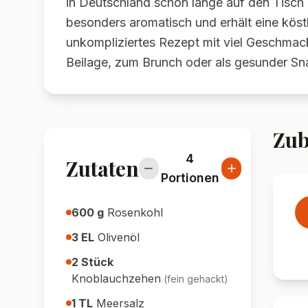
in Deutschland schon lange auf den Tisch 
besonders aromatisch und erhält eine köstli
unkompliziertes Rezept mit viel Geschmack
Beilage, zum Brunch oder als gesunder Sn
Zub
4
Zutaten
Portionen
600
g
Rosenkohl
3
EL
Olivenöl
2
Stück
Knoblauchzehen
(
fein gehackt
)
1
TL
Meersalz