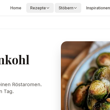
Home
Rezepte
Stöbern
Inspirationen
nkohl
einen Röstaromen.
n Tag.