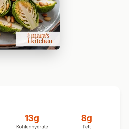
13
g
8
g
Kohlenhydrate
Fett