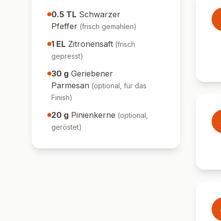
0.5
TL
Schwarzer
Pfeffer
(
frisch gemahlen
)
1
EL
Zitronensaft
(
frisch
gepresst
)
30
g
Geriebener
Parmesan
(
optional, für das
Finish
)
20
g
Pinienkerne
(
optional,
geröstet
)