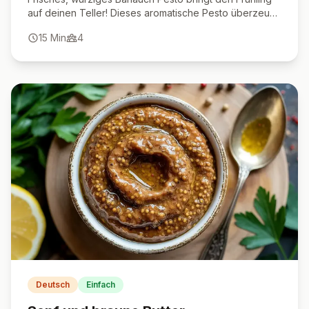
auf deinen Teller! Dieses aromatische Pesto überzeugt
mit seinem intensiven Geschmack und eignet sich
15
Min
4
perfekt zu Pasta, als Brotaufstrich oder als Dip. Schnell
zubereitet und vollgepackt mit gesunden Zutaten – ein
echter Genuss für Kräuterfans!
Deutsch
Einfach