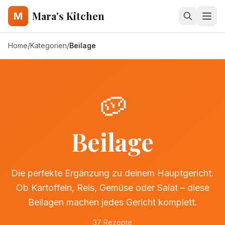
Mara's Kitchen
M
Home
/
Kategorien
/
Beilage
🥔
Beilage
Die perfekte Ergänzung zu deinem Hauptgericht.
Ob Kartoffeln, Reis, Gemüse oder Salat – diese
Beilagen machen jedes Gericht komplett.
37
Rezepte