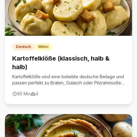
Deutsch
Mittel
Kartoffelklöße (klassisch, halb &
halb)
Kartoffelklöße sind eine beliebte deutsche Beilage und
passen perfekt zu Braten, Gulasch oder Pilzrahmsoße.
Die Klöße sind außen zart und innen herrlich locker –
65
Min
4
ein echter Genuss für alle Liebhaber der deftigen
Küche.