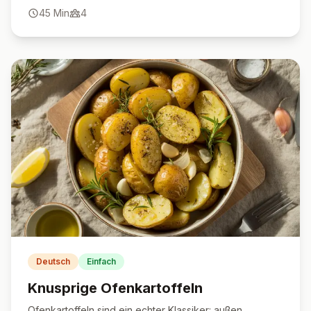
Snack.
45
Min
4
Deutsch
Einfach
Knusprige Ofenkartoffeln
Ofenkartoffeln sind ein echter Klassiker: außen