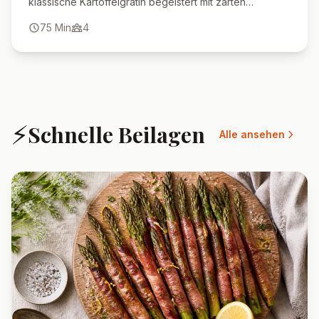
klassische Kartoffelgratin begeistert mit zarten
Kartoffelscheiben in feiner Sahnesoße und einer
75
Min
4
unwiderstehlichen Käseschicht. Perfekt als Beilage
oder Hauptgericht – einfach ein Genuss für die ganze
Familie!
⚡
Schnelle Beilagen
Alle ansehen