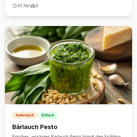
jede Gelegenheit.
45
Min
4
Italienisch
Einfach
Bärlauch Pesto
Frisches, würziges Bärlauch Pesto bringt den Frühling