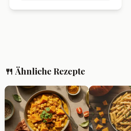
❓ Häufig gestellte
Fragen
Kann ich gefrorenen
Rosenkohl verwenden?
Ja, gefrorener Rosenkohl kann
verwendet werden. Vor dem
Rösten gut auftauen und trocken
tupfen, damit er knusprig wird.