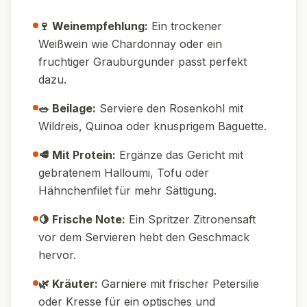
🔥 Temperatur-Tipp:
Achte darauf, dass der
Ofen wirklich heiß ist – nur so wird der
Rosenkohl schön knusprig.
💧 Wasser-Tipp:
Wasche den Rosenkohl
gründlich, aber trockne ihn anschließend gut
ab, damit er im Ofen nicht dämpft.
🔪 Schnitt-Tipp:
Halbiere größere Röschen,
damit alle Stücke gleichmäßig garen.
🕒 Vorbereitung:
Rosenkohl und Walnüsse
können am Vortag vorbereitet werden – so
geht es noch schneller.
🍯 Honig-Tipp:
Gib den Honig erst gegen
Ende der Garzeit dazu, damit er nicht
verbrennt.