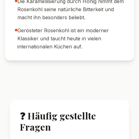
gebratenem Halloumi, Tofu oder
Hähnchenfilet für mehr Sättigung.
🍋 Frische Note:
Ein Spritzer Zitronensaft
vor dem Servieren hebt den Geschmack
hervor.
🌿 Kräuter:
Garniere mit frischer Petersilie
oder Kresse für ein optisches und
geschmackliches Highlight.
🌟 Wusstest du?
Rosenkohl enthält besonders viel Vitamin C
und K – ideal für die Winterküche.