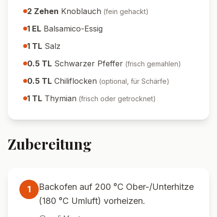
2
Zehen
Knoblauch
(
fein gehackt
)
1
EL
Balsamico-Essig
1
TL
Salz
0.5
TL
Schwarzer Pfeffer
(
frisch gemahlen
)
0.5
TL
Chiliflocken
(
optional, für Schärfe
)
1
TL
Thymian
(
frisch oder getrocknet
)
Zubereitung
Backofen auf 200 °C Ober-/Unterhitze
1
(180 °C Umluft) vorheizen.