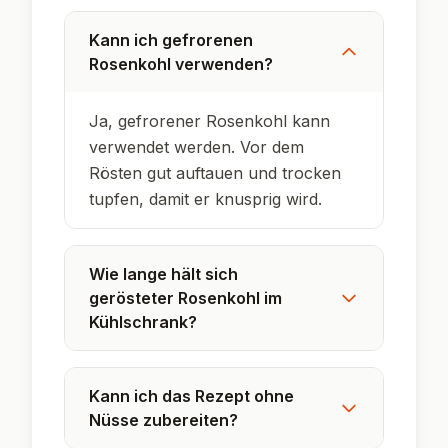
Walnüsse liefern wertvolle Omega-3-
Fettsäuren und sorgen für ein knuspriges
Mundgefühl.
Rosenkohl wurde im 16. Jahrhundert
erstmals in Belgien kultiviert – daher auch
der englische Name 'Brussels sprouts'.
Die Karamellisierung durch Honig nimmt dem
Rosenkohl seine natürliche Bitterkeit und
macht ihn besonders beliebt.
Gerösteter Rosenkohl ist ein moderner
Klassiker und taucht heute in vielen
internationalen Küchen auf.