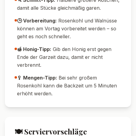
Ziegenkäse über den fertigen Rosenkohl für
eine cremige Note.
🌶️ Schärfere Version:
Gib zusätzlich eine
fein gehackte rote Chili oder mehr
Chiliflocken hinzu.
🍠 Mit Süßkartoffel:
Mische gewürfelte
Süßkartoffeln unter den Rosenkohl für noch
mehr Geschmack und Farbe.
🥓 Mit Speck:
Röste einige Speckwürfel mit –
für eine herzhafte, rauchige Variante.
💡 Tipps & Tricks