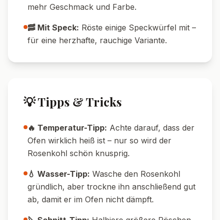
520
14
g
Kalorien
Protein
75
g
18
g
Kohlenhydrate
Fett
🔄 Variationen
🥗 Vegane Variante:
Ersetze den Honig
durch Ahornsirup oder Agavendicksaft für
eine komplett vegane Zubereitung.
🧀 Mit Feta:
Zerbrösele etwas Feta oder