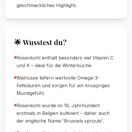
🥄 Mengen-Tipp:
Bei sehr großem
Rosenkohl kann die Backzeit um 5 Minuten
erhöht werden.
🍽️ Serviervorschläge
🍷 Weinempfehlung:
Ein trockener
Weißwein wie Chardonnay oder ein
fruchtiger Grauburgunder passt perfekt
dazu.
🥗 Beilage:
Serviere den Rosenkohl mit
Wildreis, Quinoa oder knusprigem Baguette.
🥩 Mit Protein:
Ergänze das Gericht mit