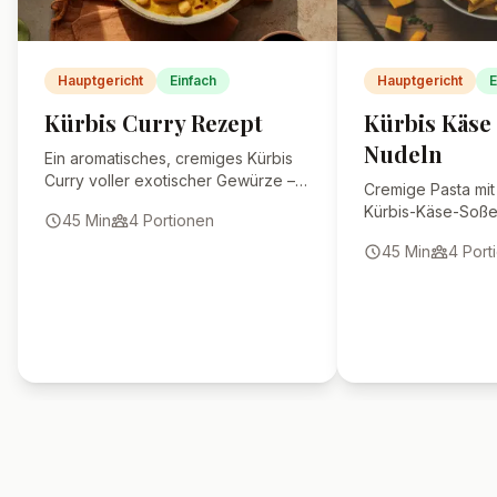
Wie lange hält sich
gerösteter Rosenkohl im
Kühlschrank?
Kann ich das Rezept ohne
Nüsse zubereiten?