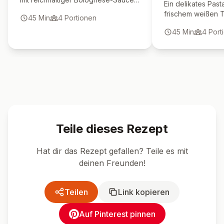
Ein delikates Past
und cremiger Bechamelsauce.
frischem weißen Tr
45
Min
4
Portionen
Aromen der italie
45
Min
4
Port
perfekt zur Geltun
Teile dieses Rezept
Hat dir das Rezept gefallen? Teile es mit
deinen Freunden!
Teilen
Link kopieren
Auf Pinterest pinnen