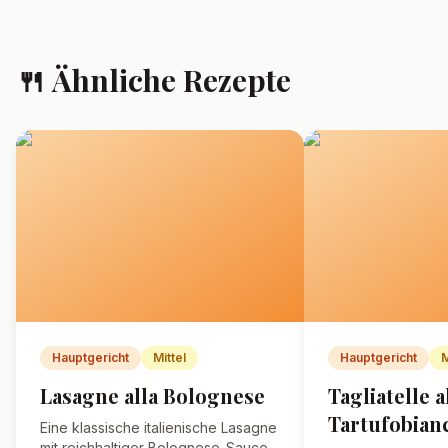
🍴 Ähnliche Rezepte
Hauptgericht
Mittel
Hauptgericht
M
Lasagne alla Bolognese
Tagliatelle a
Tartufobian
Eine klassische italienische Lasagne
mit reichhaltiger Bolognese-Sauce