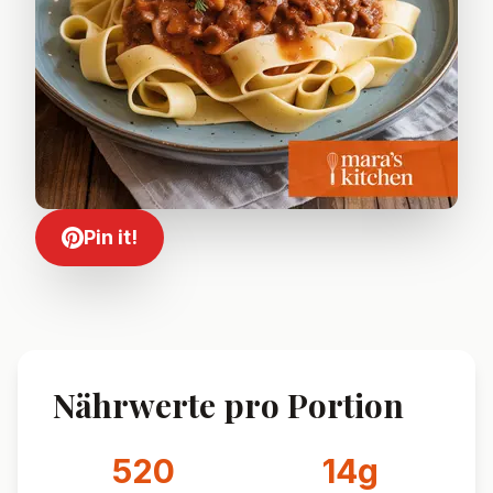
Pin it!
Nährwerte pro Portion
520
14
g