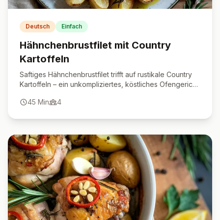
Deutsch
Einfach
Hähnchenbrustfilet mit Country
Kartoffeln
Saftiges Hähnchenbrustfilet trifft auf rustikale Country
Kartoffeln – ein unkompliziertes, köstliches Ofengericht
für die ganze Familie.
45
Min
4