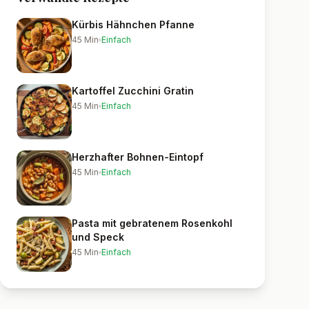
Kürbis Hähnchen Pfanne
45
Min
Einfach
Kartoffel Zucchini Gratin
45
Min
Einfach
Herzhafter Bohnen-Eintopf
45
Min
Einfach
Pasta mit gebratenem Rosenkohl
und Speck
45
Min
Einfach