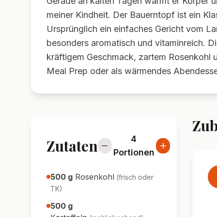
Gerade an kalten Tagen wärmt er Körper un
meiner Kindheit. Der Bauerntopf ist ein K
Ursprünglich ein einfaches Gericht vom L
besonders aromatisch und vitaminreich. Dic
kräftigem Geschmack, zartem Rosenkohl un
Meal Prep oder als wärmendes Abendesse
Zub
4
Zutaten
Portionen
500
g
Rosenkohl
(
frisch oder
TK
)
500
g