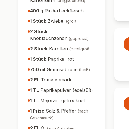
Kartoffeln
(
mehligkochend
)
400
g
Rinderhackfleisch
1
Stück
Zwiebel
(
groß
)
2
Stück
Knoblauchzehen
(
gepresst
)
2
Stück
Karotten
(
mittelgroß
)
1
Stück
Paprika, rot
750
ml
Gemüsebrühe
(
heiß
)
2
EL
Tomatenmark
1
TL
Paprikapulver (edelsüß)
1
TL
Majoran, getrocknet
1
Prise
Salz & Pfeffer
(
nach
Geschmack
)
2
EL
Öl
(
zum Anbraten
)