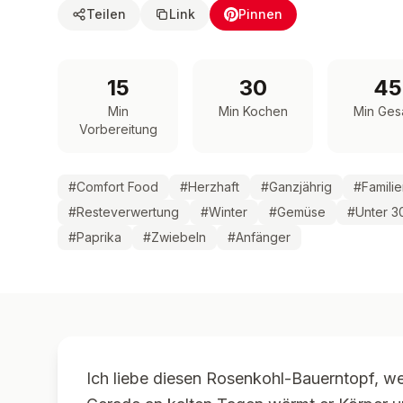
Teilen
Link
Pinnen
15
30
45
Min
Min Kochen
Min Ges
Vorbereitung
#
Comfort Food
#
Herzhaft
#
Ganzjährig
#
Famili
#
Resteverwertung
#
Winter
#
Gemüse
#
Unter 3
#
Paprika
#
Zwiebeln
#
Anfänger
Ich liebe diesen Rosenkohl-Bauerntopf, wei