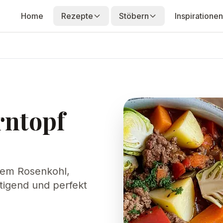
Home
Rezepte
Stöbern
Inspirationen
rntopf
chem Rosenkohl,
ttigend und perfekt